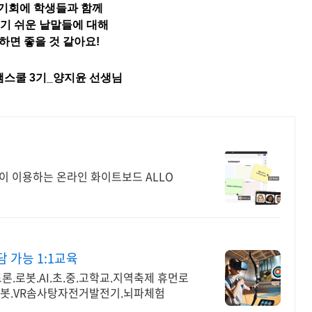
 기회에 학생들과 함께
기 쉬운 낱말들에 대해
하면 좋을 것 같아요!
쌤스쿨 3기_양지윤 선생님
이 이용하는 온라인 화이트보드 ALLO
 가능 1:1교육
론.로봇.AI.초.중.고학교.지역축제 휴먼로
로봇.VR솜사탕자전거발전기.뇌파체험