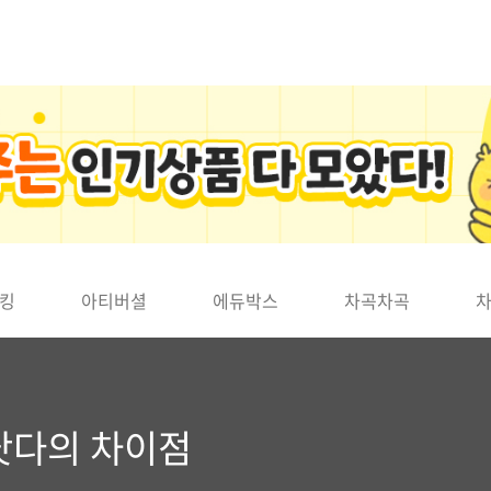
킹
아티버셜
에듀박스
차곡차곡
 낫다의 차이점