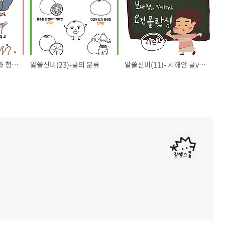
알쓸신비(25)-다람쥐와 청설모 차이점
알쓸신비(23)-귤의 분류
알쓸신비(11)- 서해안 굴vs남해안 굴