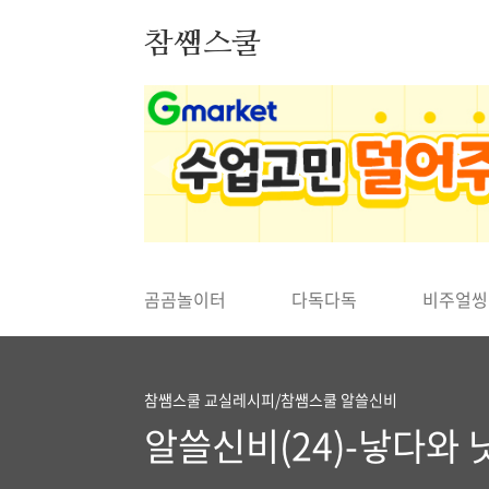
본문 바로가기
참쌤스쿨
◀
곰곰놀이터
다독다독
비주얼씽
참쌤스쿨 교실레시피/참쌤스쿨 알쓸신비
알쓸신비(24)-낳다와