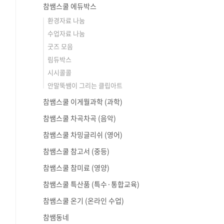
참쌤스쿨 에듀박스
환경자료 나눔
수업자료 나눔
굿즈 모음
림듀박스
시시콜콜
안말뚝쌤이 그리는 클립아트
참쌤스쿨 이게뭘과학 (과학)
참쌤스쿨 차곡차곡 (음악)
참쌤스쿨 차밍글리쉬 (영어)
참쌤스쿨 참고서 (중등)
참쌤스쿨 참미료 (영양)
참쌤스쿨 특산품 (특수·통합교육)
참쌤스쿨 온기 (온라인 수업)
참쌤동네