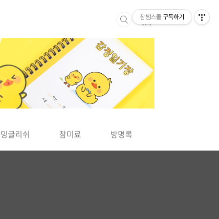
참쌤스쿨
구독하기
▶
차밍글리쉬
참미료
방명록
사바사바