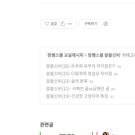
공감
구독하기
'
참쌤스쿨 교실레시피
>
참쌤스쿨 알쓸신비
' 카테고
알쓸신비(26)-두부와 유부의 차이점은?!
(0)
알쓸신비(25)-다람쥐와 청설모 차이점
(0)
알쓸신비(23)-귤의 분류
(0)
알쓸신비(11)- 서해안 굴vs남해안 굴
(0)
알쓸신비(19)-건강한 고양이의 특징
(1)
관련글