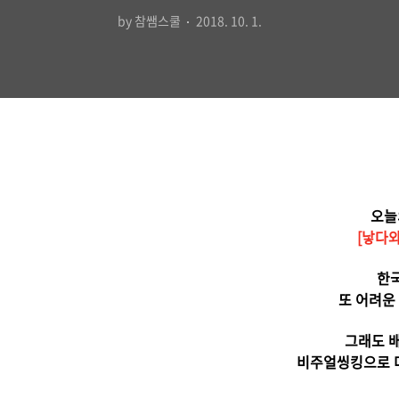
by 참쌤스쿨
2018. 10. 1.
오늘
[낳다
한
또 어려운
그래도 
비주얼씽킹으로 더