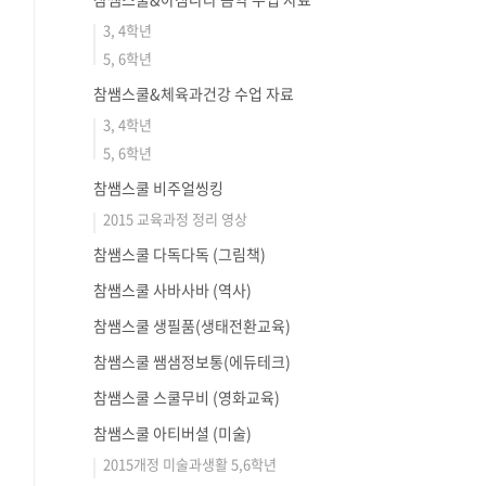
3, 4학년
5, 6학년
참쌤스쿨&체육과건강 수업 자료
3, 4학년
5, 6학년
참쌤스쿨 비주얼씽킹
2015 교육과정 정리 영상
참쌤스쿨 다독다독 (그림책)
참쌤스쿨 사바사바 (역사)
참쌤스쿨 생필품(생태전환교육)
참쌤스쿨 쌤샘정보통(에듀테크)
참쌤스쿨 스쿨무비 (영화교육)
참쌤스쿨 아티버셜 (미술)
2015개정 미술과생활 5,6학년