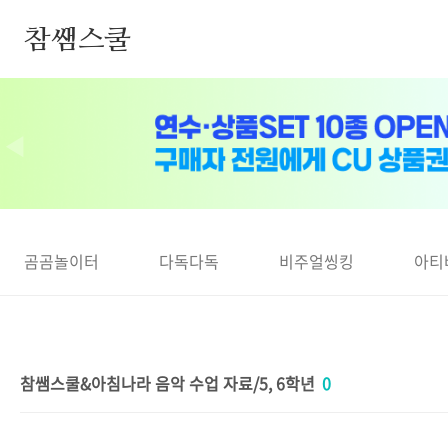
본문 바로가기
참쌤스쿨
◀
곰곰놀이터
다독다독
비주얼씽킹
아티
참쌤스쿨&아침나라 음악 수업 자료/5, 6학년
0