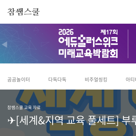
본문 바로가기
참쌤스쿨
◀
곰곰놀이터
다독다독
비주얼씽킹
아티
참쌤스쿨 교육 자료
✈[세계&지역 교육 풀세트] 부