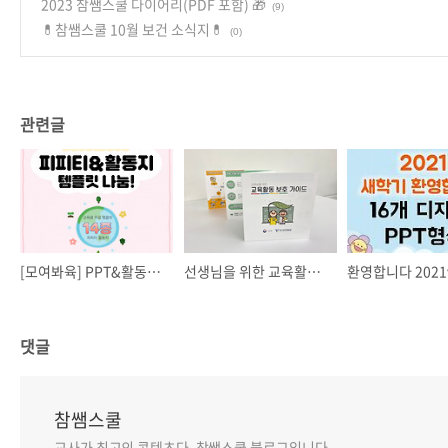
2023 참쌤스쿨 다이어리(PDF 포함) 🎁
(9)
💊참쌤스쿨 10월 보건 소식지💊
(0)
관련글
[모여봐육] PPT&활동지 템플릿 무료 나눔! <6탄>
선생님을 위한 교육활동 보호 가이드 ✨(feat. 교육부, 한국교육개발원)
댓글
참쌤스쿨
교사가 최고의 콘텐츠다. 참쌤스쿨 블로그입니다.