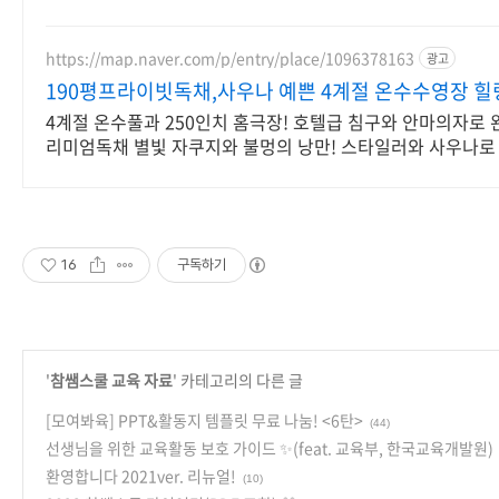
여행&커플여행의 완성
https://map.naver.com/p/entry/place/1096378163
광고
190평프라이빗독채,사우나 예쁜 4계절 온수수영장 힐
4계절 온수풀과 250인치 홈극장! 호텔급 침구와 안마의자로 
리미엄독채 별빛 자쿠지와 불멍의 낭만! 스타일러와 사우나로
세심한 배려의 감성숙소
16
구독하기
'
참쌤스쿨 교육 자료
' 카테고리의 다른 글
[모여봐육] PPT&활동지 템플릿 무료 나눔! <6탄>
(44)
선생님을 위한 교육활동 보호 가이드 ✨(feat. 교육부, 한국교육개발원)
환영합니다 2021ver. 리뉴얼!
(10)