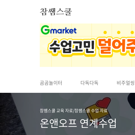
본문 바로가기
참쌤스쿨
◀
곰곰놀이터
다독다독
비주얼씽
참쌤스쿨 교육 자료/참쌤스쿨 수업 자료
온앤오프 연계수업