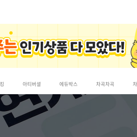
킹
아티버셜
에듀박스
차곡차곡