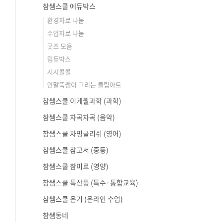
참쌤스쿨 에듀박스
환경자료 나눔
수업자료 나눔
굿즈 모음
림듀박스
시시콜콜
안말뚝쌤이 그리는 클립아트
참쌤스쿨 이게뭘과학 (과학)
참쌤스쿨 차곡차곡 (음악)
참쌤스쿨 차밍글리쉬 (영어)
참쌤스쿨 참고서 (중등)
참쌤스쿨 참미료 (영양)
참쌤스쿨 특산품 (특수·통합교육)
참쌤스쿨 온기 (온라인 수업)
참쌤동네