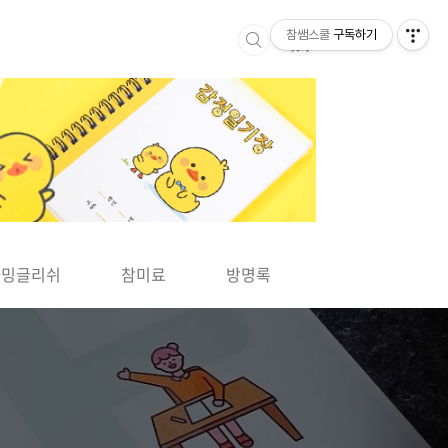
참쌤스쿨
구독하기
▶
차밍글리쉬
참미료
방명록
사바사바