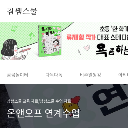
본문 바로가기
참쌤스쿨
◀
곰곰놀이터
다독다독
비주얼씽킹
아티
참쌤스쿨 교육 자료/참쌤스쿨 수업 자료
온앤오프 연계수업