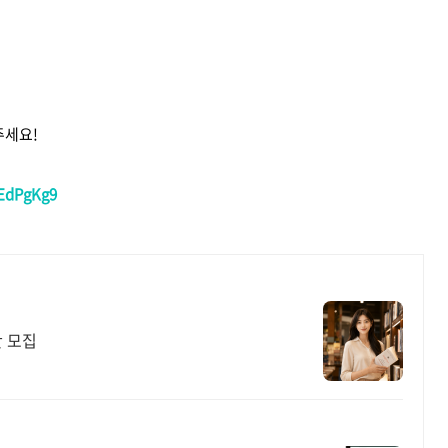
내주세요!
NEdPgKg9
단 모집