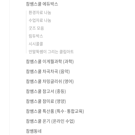
참쌤스쿨 에듀박스
환경자료 나눔
수업자료 나눔
굿즈 모음
림듀박스
시시콜콜
안말뚝쌤이 그리는 클립아트
참쌤스쿨 이게뭘과학 (과학)
참쌤스쿨 차곡차곡 (음악)
참쌤스쿨 차밍글리쉬 (영어)
참쌤스쿨 참고서 (중등)
참쌤스쿨 참미료 (영양)
참쌤스쿨 특산품 (특수·통합교육)
참쌤스쿨 온기 (온라인 수업)
참쌤동네