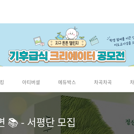
킹
아티버셜
에듀박스
차곡차곡
 📚 - 서평단 모집