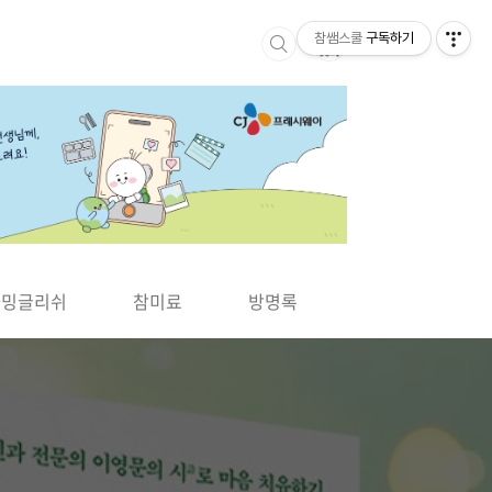
참쌤스쿨
구독하기
▶
차밍글리쉬
참미료
방명록
사바사바