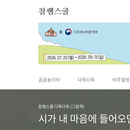
본문 바로가기
참쌤스쿨
◀
곰곰놀이터
다독다독
비주얼씽
참쌤스쿨 다독다독 (그림책)
시가 내 마음에 들어오면