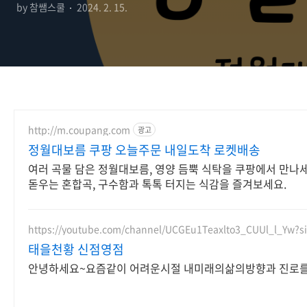
by 참쌤스쿨
2024. 2. 15.
http://m.coupang.com
광고
정월대보름 쿠팡 오늘주문 내일도착 로켓배송
여러 곡물 담은 정월대보름, 영양 듬뿍 식탁을 쿠팡에서 만나세
돋우는 혼합곡, 구수함과 톡톡 터지는 식감을 즐겨보세요.
https://youtube.com/channel/UCGEu1Teaxlto3_CUUl_l_Yw?s
태을천황 신점영점
안녕하세요~요즘같이 어려운시절 내미래의삶의방향과 진로