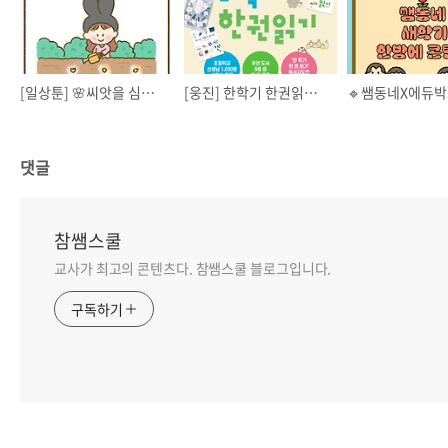
[일상툰] 🌸씨앗을 심고 가꾸는 일🌼
[웅진] 한학기 한권읽기 📕 지도안 자료집 증정
댓글
참쌤스쿨
교사가 최고의 콘텐츠다. 참쌤스쿨 블로그입니다.
구독하기