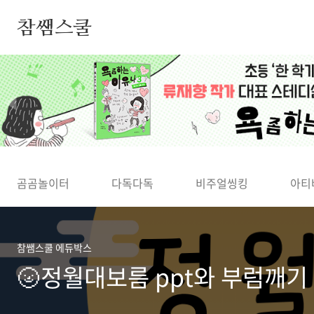
본문 바로가기
참쌤스쿨
◀
곰곰놀이터
다독다독
비주얼씽킹
아티
참쌤스쿨 에듀박스
🌝정월대보름 ppt와 부럼깨기