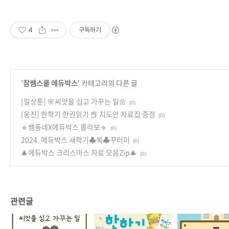
4
구독하기
'
참쌤스쿨 에듀박스
' 카테고리의 다른 글
[일상툰] 🌸씨앗을 심고 가꾸는 일🌼
(0)
[웅진] 한학기 한권읽기 📕 지도안 자료집 증정
(0)
🔹쌤동네X에듀박스 콜라보🔹
(0)
2024. 에듀박스 새학기♣︎복♣︎꾸러미
(0)
🎄에듀박스 크리스마스 자료 모음Zip🎄
(0)
관련글