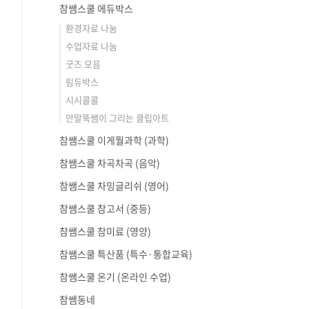
참쌤스쿨 에듀박스
환경자료 나눔
수업자료 나눔
굿즈 모음
림듀박스
시시콜콜
안말뚝쌤이 그리는 클립아트
참쌤스쿨 이게뭘과학 (과학)
참쌤스쿨 차곡차곡 (음악)
참쌤스쿨 차밍글리쉬 (영어)
참쌤스쿨 참고서 (중등)
참쌤스쿨 참미료 (영양)
참쌤스쿨 특산품 (특수·통합교육)
참쌤스쿨 온기 (온라인 수업)
참쌤동네