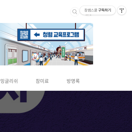
참쌤스쿨
구독하기
▶
차밍글리쉬
참미료
방명록
사바사바