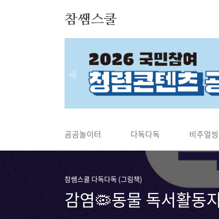
본문 바로가기
참쌤스쿨
◀
곰곰놀이터
다독다독
비주얼씽
참쌤스쿨 다독다독 (그림책)
감염🦠동물 독서활동지