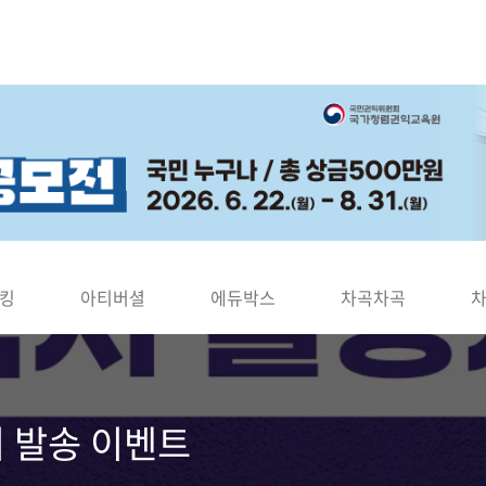
킹
아티버셜
에듀박스
차곡차곡
 발송 이벤트