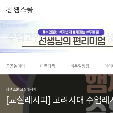
본문 바로가기
참쌤스쿨
◀
곰곰놀이터
다독다독
비주얼씽킹
아티
참쌤스쿨 교실레시피
[교실레시피] 고려시대 수업레