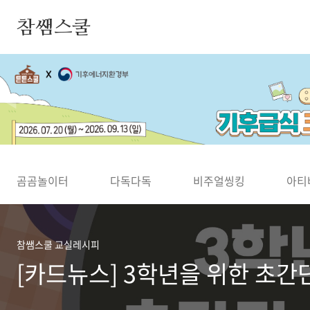
본문 바로가기
참쌤스쿨
◀
곰곰놀이터
다독다독
비주얼씽킹
아티
참쌤스쿨 교실레시피
[카드뉴스] 3학년을 위한 초간