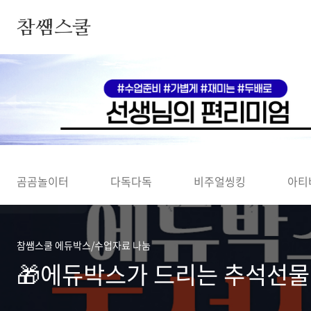
본문 바로가기
참쌤스쿨
◀
곰곰놀이터
다독다독
비주얼씽킹
아티
참쌤스쿨 에듀박스/수업자료 나눔
🎁에듀박스가 드리는 추석선물