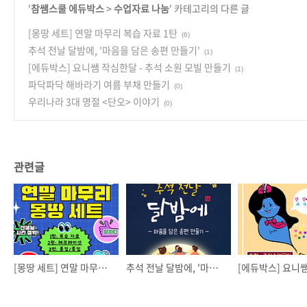
'
참쌤스쿨 에듀박스
>
수업자료 나눔
' 카테고리의 다른 글
[몽땅 세트] 연말 마무리 복습 자료 1탄
(6)
추석 전날 달밤에, '마음을 담은 송편 만들기'
(1)
[에듀박스] 요니쌤 작심한달 - 추석 소원 모빌 만들기
(1)
파닥파닥 해바라기 여름 부채 만들기
(0)
우리나라 3대 명절 <단오> 이야기
(0)
관련글
[몽땅 세트] 연말 마무리 복습 자료 1탄
추석 전날 달밤에, '마음을 담은 송편 만들기'