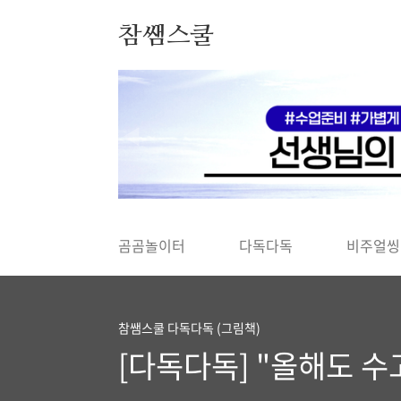
본문 바로가기
참쌤스쿨
◀
곰곰놀이터
다독다독
비주얼씽
참쌤스쿨 다독다독 (그림책)
[다독다독] "올해도 