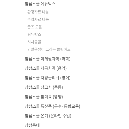
참쌤스쿨 에듀박스
환경자료 나눔
수업자료 나눔
굿즈 모음
림듀박스
시시콜콜
안말뚝쌤이 그리는 클립아트
참쌤스쿨 이게뭘과학 (과학)
참쌤스쿨 차곡차곡 (음악)
참쌤스쿨 차밍글리쉬 (영어)
참쌤스쿨 참고서 (중등)
참쌤스쿨 참미료 (영양)
참쌤스쿨 특산품 (특수·통합교육)
참쌤스쿨 온기 (온라인 수업)
참쌤동네