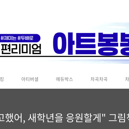
킹
아티버셜
에듀박스
차곡차곡
수고했어, 새학년을 응원할게" 그림