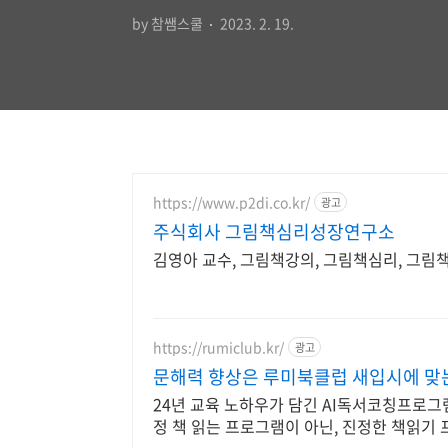
by 참쌤스쿨
2023. 2. 19.
https://www.p2di.co.kr/
광고
주식회사 그림책심리성장연구소
김영아 교수, 그림책강의, 그림책심리, 그
https://rumiclub.kr/
광고
문해력 향상은 루미북클럽 새입시에 맞
24년 교육 노하우가 담긴 AI독서코칭프로그램
정 책 읽는 프로그램이 아닌, 진정한 책읽기