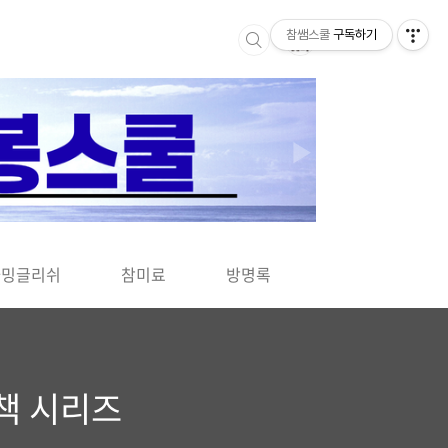
참쌤스쿨
구독하기
▶
차밍글리쉬
참미료
방명록
사바사바
책 시리즈