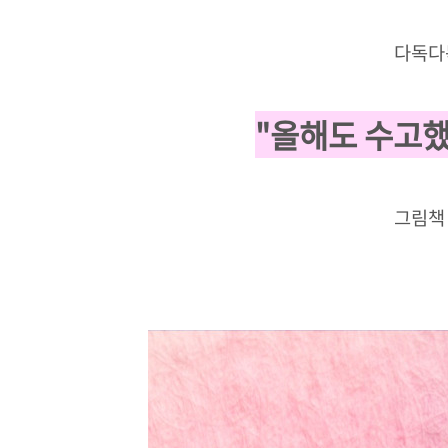
다독다
"올해도 수고했
그림책