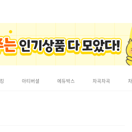
킹
아티버셜
에듀박스
차곡차곡