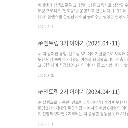
미래엔과 참쌤스쿨은 교대생이 참된 교육자로 성장할 수
토링 프로젝트 '엔토링'을 운영하고 있습니다. 1~3기에
니다! 참쌤스쿨 선생님이 직접 들려주는 생생한 현장 
궁금하다면, 지금 엔토링 4기에 지원해 보세요 🔥 ⭐ TI
2026. 3. 3.
수 있어요! ✅ 모집 안내 지원 기간 : 2026. 3. 5.(목)~20
발표 : 2026. 3. 18.(수) *개별 연락 ✅ 프로그램 일정 (
2026년 4월~12월 : 단체 & 조별 활동 (단체 5회, 조별 6회
🌱엔토링 3기 이야기 (2025.04~11)
🌿 더 깊어진 경험, 엔토링 3기 이야기​설렘으로 시작해
뜻한 만남 속에서 8개월의 여정을 함께했습니다.한층 더
고, 경험하며 성장했던 3기의 이야기를 소개합니다 ✨
에 모인 3기 엔토리들!앞으로의 활동을 기대하며 다짐을
2026. 3. 3.
있는 첫 만남이었어요 💛👩‍🏫 7월, 멘토 선생님 수
는 특별한 기회!교실 안에서 이루어지는 수업의 흐름,
의 판단을 가까이에서 지켜볼 수 있었던 소중한 시간👍
🌱엔토링 2기 이야기 (2024.04~11)
을 매우매우 좋아했답니다!🤖 8월, ..
🌿 설렘으로 가득한, 엔토링 2기 이야기​1기의 따뜻한 
토링 2기✨기대와 두근거림 속에서 함께한 8개월의 이야
게 진행되었다면 2기부터는 더 풍성한 활동을 위해 8개
월 6일, 발대식드디어 2기 엔토리들과의 첫 만남!어색
2026. 3. 3.
함께할 동료가 된 소중한 시간이었습니다 💛​🎉 6월 