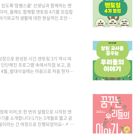
 있도록'참쌤스쿨' 선생님과 함께하는 멘
 이어, 올해도 함께할 엔토링 4기를 모집합
이야기와교직 생활에 대한 현실적인 조언이
P. 친구와 함께 지원하면 더 즐겁게 참여할
26. 3. 15.(일) 모집 인원 : 30명 내외 합격
총 11회 모임) 2026년 4월 4일 (토): 발대식
 ..
 성장으로 완성된 시간.엔토링 3기 역시 따
 단단해진 프로그램 속에서직접 보고, 듣
 4월, 발대식설레는 마음으로 처음 한자리
 나눈 시간,3기의 힘찬 출발을 알린 의미
업 참관멘토 선생님의 실제 수업을 직접 참관하
 학생들과의 소통,순간순간 이루어지는 교사
엔토리들은 멘토 선생님의 수업 참관 시간
여정에 이어,또 한 번의 설렘으로 시작된 엔
기를 소개합니다!​1기는 3개월로 짧고 굵
월이라는 긴 여정으로 진행되었어요~📌 4
함도 잠시, 인사를 나누며앞으로의 8개월을
29일, 참쌤스쿨 콘텐츠 축제참쌤스쿨에서 주