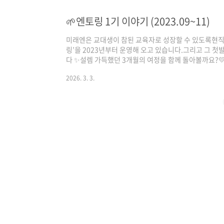
관한 콘텐츠 축제에 2기 엔토리들도 함께했어요!즐겁게 
로서 한 걸음 더 성장하는 하루였어요 😊🤖 8월 1
🌱엔토링 1기 이야기 (2023.09~11)
열린 미래교육박람회!미래엔 부스에 방..
미래엔은 교대생이 참된 교육자로 성장할 수 있도록현직
링’을 2023년부터 운영해 오고 있습니다.​그리고 그 
다 ✨​설렘 가득했던 3개월의 여정을 함께 돌아볼까요?💛
모인 예비교사 엔토리들!처음엔 어색했지만, 같은 꿈을
2026. 3. 3.
😊엔토링의 첫 페이지가 이렇게 시작되었습니다.[엔토링 
테크 박람회​코엑스에서 열린 에듀테크 박람회를 방문해
접 체험했어요 💻미래 교실을 먼저 만나본 특별한 하루!
에서!💚 미래엔 교과서박물관 투어​..