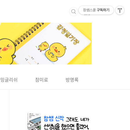
참쌤스쿨
구독하기
▶
차밍글리쉬
참미료
방명록
사바사바