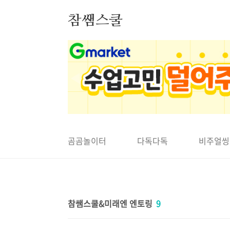
본문 바로가기
참쌤스쿨
◀
곰곰놀이터
다독다독
비주얼씽
참쌤스쿨&미래엔 엔토링
9