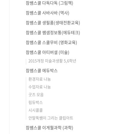
참쌤스쿨 다독다독 (그림책)
참쌤스쿨 사바사바 (역사)
참쌤스쿨 생필품(생태전환교육)
참쌤스쿨 쌤샘정보통(에듀테크)
참쌤스쿨 스쿨무비 (영화교육)
참쌤스쿨 아티버셜 (미술)
2015개정 미술과생활 5,6학년
참쌤스쿨 에듀박스
환경자료 나눔
수업자료 나눔
굿즈 모음
림듀박스
시시콜콜
안말뚝쌤이 그리는 클립아트
참쌤스쿨 이게뭘과학 (과학)