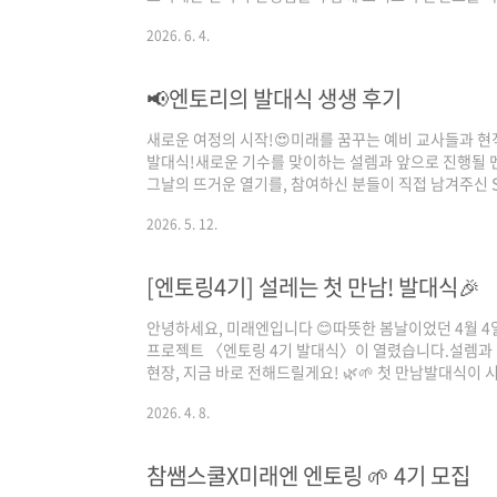
민과 경험을 함께 나누는 뜻깊은 자리였습니다.엔토링 
2026. 6. 4.
함께했는데요.현직 선생님들의 생생한 수업 이야기를 듣
며‘내가 앞으로 어떤 교사가 되고 싶은지’를 생각해 볼
리들🌱​▲ 참쌤스쿨 콘텐츠축제에 참여한 엔토링 4기행사
📢엔토리의 발대식 생생 후기
에듀웰센터 앞에 모였습니다.오랜만에 만난 멘토 선생님,
새로운 여정의 시작!😍​미래를 꿈꾸는 예비 교사들과 
발대식!새로운 기수를 맞이하는 설렘과 앞으로 진행될 
그날의 뜨거운 열기를, 참여하신 분들이 직접 남겨주신 
기_1조 정O석 (https://q.mirae-n.com/oyNa1)
2026. 5. 12.
링 4기 발대식에 참석했습니다. 개회사를 시작으로 멘토
쿨 선생님들의 따뜻한 환영사가 있었습니다. 이후에는 
며 친밀감을 쌓는 시간을 가졌습니다. 저는 한국교원대,
[엔토링4기] 설레는 첫 만남! 발대식🎉
에서 함께하게 되었는데, 앞으로..
안녕하세요, 미래엔입니다 😊따뜻한 봄날이었던 4월 4
프로젝트 〈엔토링 4기 발대식〉이 열렸습니다.설렘과 
현장, 지금 바로 전해드릴게요! 🌿🌱 첫 만남발대식이
는 학생들의 얼굴에는 긴장과 설렘이 함께 담겨 있었어
2026. 4. 8.
어졌고, 참쌤스쿨 대표 김차명 선생님의 환영사로 자리가
마디 한 마디에 귀를 기울이는 멘티 학생들의 진지한 눈빛
활동 시간단체 활동은 서로의 어색함을 녹여줄 아이스
참쌤스쿨X미래엔 엔토링 🌱 4기 모집
두 분의 유쾌한 진행 아래, 서로의 공통점을..