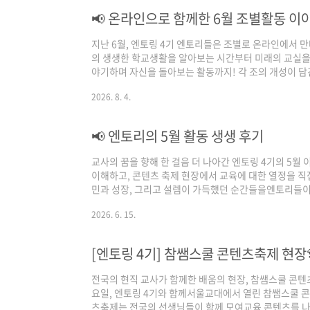
📢 온라인으로 함께한 6월 조별활동 이
​지난 6월, 엔토링 4기 엔토리들은 조별로 온라인에서
의 생생한 학교생활을 알아보는 시간부터 미래의 교실을 
야기하며 자신을 돌아보는 활동까지! 각 조의 개성이 
사로서 한 걸음 더 성장할 수 있었던 엔토링 4기의 6월
2026. 8. 4.
부터 준비하는 나만의 교실 만들기 1조는 ‘교대생 때부
이야기를 나누었습니다.좋은 교실을 만들기 위해서는 어
교사가 되었을 때 만들고 싶은 학급의 모습을 구체적으로
📢 엔토리의 5월 활동 생생 후기
꾸는 교실의 모습은 달랐지만, 학생들이 즐겁고 편..
교사의 꿈을 향해 한 걸음 더 나아간 엔토링 4기의 5월 
이해하고, 콘텐츠 축제 현장에서 교육에 대한 열정을 직
민과 성장, 그리고 설렘이 가득했던 순간들을엔토리들이 
세요! 💙엔토링 4기_1조 김O민(https://q.mirae-n.c
2026. 6. 15.
온라인 특강​5월 10일에는 김차명 선생님의 온라인 특
의 일과 삶에 대해 진솔하게 이야기 나누는 시간을 가졌
람, 그리고 실제 현장에서 경험할 수 있는 이야기들을 들
[엔토링 4기] 참쌤스쿨 콘텐츠축제 현장
었습니다. 엔..
전국의 현직 교사가 함께한 배움의 현장, 참쌤스쿨 콘텐
요일, 엔토링 4기와 함께서울교대에서 열린 참쌤스쿨 
츠축제는 전국의 선생님들이 함께 모여교육 콘텐츠를 나