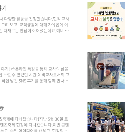
야기
 만나 다양한 활동을 진행했습니다.현직 교사
그려 보고, 교직생활에 대해 자유롭게 이
담긴 다채로운 만남이 이어졌는데요.예비 교
 조별활동 이야기를 소개합니다. 교대생 때
터 준비하는 나만의 교실 만들기’를 주제로
떤 준비가 필요한지 생각해 보고, 자신이
 그려 보는 시간을 가졌습니다.각자가 꿈
이야기! 🌱​온라인 특강을 통해 교사의 삶을
접 느낄 수 있었던 시간.예비교사로서의 고
직접 남긴 SNS 후기를 통해 함께 만나보
om/1sMg1)​📍 5월 10일, 김차명 선생님
강이 진행되었습니다. 이번 특강에서는 교사
습니다.교사라는 직업의 다양한 장점과 보
으며 교직에 대해 더욱 깊이 이해할 수 있
🎊
츠축제에 다녀왔습니다!지난 5월 30일 토
콘텐츠축제 현장에 다녀왔습니다.이번 콘텐
누고, 수업 아이디어를 배우고, 현장의 고