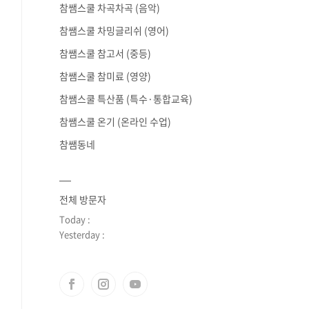
참쌤스쿨 차곡차곡 (음악)
참쌤스쿨 차밍글리쉬 (영어)
참쌤스쿨 참고서 (중등)
참쌤스쿨 참미료 (영양)
참쌤스쿨 특산품 (특수·통합교육)
참쌤스쿨 온기 (온라인 수업)
참쌤동네
전체 방문자
Today :
Yesterday :