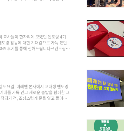
4기 예비 교사들도 설레는 마음으로 축제에
고, 다양한 교육 콘텐츠를 직접 경험하
 수 있는 시간이었습니다.현장에 도착한 엔토
 시작 전, 엔토링 4기 친구들은 서울교대
..
현직 교사들이 한자리에 모였던 엔토링 4기
멘토링 활동에 대한 기대감으로 가득 찼던
SNS 후기를 통해 전해드립니다~!엔토링 4
​지난 4월 4일, 미래엔 본사 1층에서 열린 엔토
와 멘티가 서로를 소개했고, 이어 참쌤스
아이스브레이킹 활동을 통해 서로를 알아가
진주교대, 경인교대 학생들로 구성된 1조
일 토요일, 미래엔 본사에서 교대생 멘토링
기대를 가득 안고 새로운 출발을 함께한 그
 시작되기 전, 조심스럽게 문을 열고 들어서
요.개회사를 시작으로 멘토·멘티 소개가 이
 한층 더 빛났습니다 👍참쌤의 이야기 한
이 참 인상 깊었습니다. 💬 즐거운 단체
브레이킹 시간으로 채워졌어요.멘토 선생님