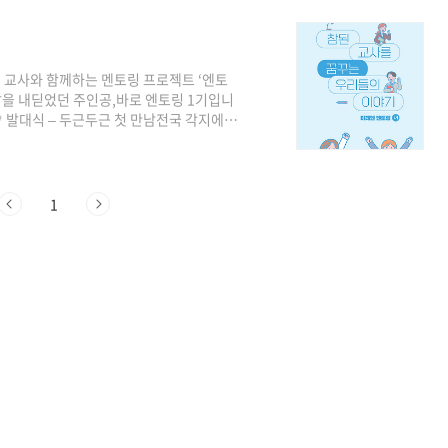
배우고, 경험하고, 나누는 시간.예비교사
0일, 에듀플러스위크 미래교육박람회코엑스에서
 교사와 함께하는 멘토링 프로젝트 ‘엔토
첫발을 내딛었던 주인공,바로 엔토링 1기입니
 발대식 – 두근두근 첫 만남​전국 각지에서
 가진 사람들이라 금세 웃음꽃이 피었어요
1기 발대식] 다함께 찰칵!💙 코엑스 에듀
미래엔 AI 코스웨어와 다양한 서비스를 직
​[엔토링 1기 에듀테크 박람회] 미래엔 부스
1