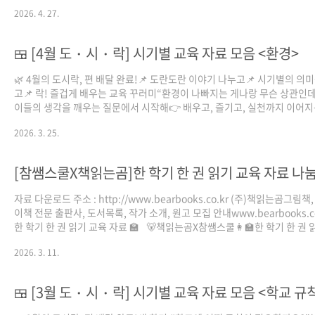
어주는 질문에서 시작해 👉 느끼고, 표현하고, 나누는 경험으로 이어지는 ✨
2026. 4. 27.
형 감사 교육 꾸러미 ✨ 📑 감사의 의미를 알아보는 PPT로 함께 배우고 🎯 
골든벨로 재미있게 익히고 🎮 메모리 게임으로 집중력까지 쑥! ✍️ 시 필사 
으로 깊이 생각하고 🏆 스승의 날엔 도전! 영양골든벨로 우리 학교 영양 선
🍱 [4월 도・시・락] 시기별 교육 자료 모음 <환경>
친해지고 🌸 감사 표현 포스터로 따뜻한 교실 분위기와 💌 카네이션 엽서 
로 학교 안/팎으로 마음을 전해요. 감사는 배울..
🌿 4월의 도시락, 편 배달 완료!📌 도란도란 이야기 나누고📌 시기별의 의미
고📌 락! 즐겁게 배우는 교육 꾸러미“환경이 나빠지는 게나랑 무슨 상관인데
이들의 생각을 깨우는 질문에서 시작해👉 배우고, 즐기고, 실천까지 이어
참여형 환경 교육 꾸러미 ✨⸻📑 에 대해 알아보는 PPT로 함께 배우고🎵
2026. 3. 25.
수거송으로 쉽게 배우고🎯 퀴즈 & 메모리 게임으로 재미있게 익히고✍️ 시 
로 깊이 생각하고🌱 초록 행동 미니북으로 실천하고🌏 지구의 날 학급 부착
터와🍽 식생활관 분리배출 챌린지 포스터까지!좋은 습관은작은 실천에서 
니다.4월 한 달 동안 아이들과 함께“지구를 위한 약속”을 실천해 보세요 
스쿨 7기 선생님들이 여러분이 그린(green) 교실 환경을 응원해요 ..
자료 다운로드 주소 : http://www.bearbooks.co.kr (주)책읽는곰그림책
이책 전문 출판사, 도서목록, 작가 소개, 원고 모집 안내www.bearbooks.co.
한 학기 한 권 읽기 교육 자료 🏫⠀🐻책읽는곰X참쌤스쿨👩‍🏫한 학기 한 권 
교육 자료 82종 나눔 📖(수업 계획서+활동지) SET 제공 👍⠀새 학기를 준
2026. 3. 11.
초등학교 선생님들께즐거운 책 읽는 교실을 선물합니다! 🏫🎵책읽는곰이 
는 한 학기 한 권 읽기 도서와학년별 맞춤형 교육자료를 마음껏 누려 보세요. 
🍱 [3월 도・시・락] 시기별 교육 자료 모음 <학교 규