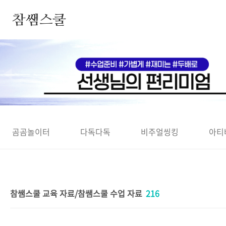
본문 바로가기
참쌤스쿨
◀
곰곰놀이터
다독다독
비주얼씽킹
아티
참쌤스쿨 교육 자료/참쌤스쿨 수업 자료
216