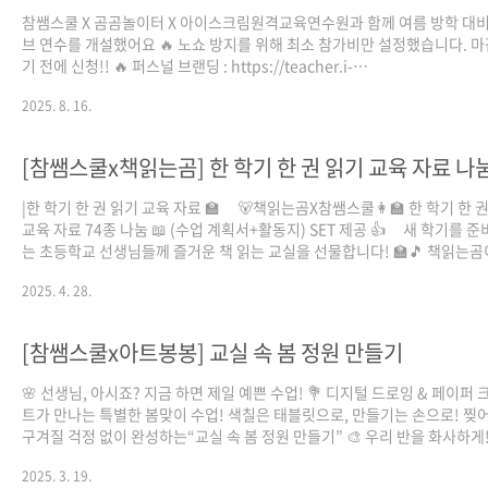
참쌤스쿨 X 곰곰놀이터 X 아이스크림원격교육연수원과 함께 여름 방학 대비
브 연수를 개설했어요 🔥 노쇼 방지를 위해 최소 참가비만 설정했습니다. 
기 전에 신청!! 🔥 퍼스널 브랜딩 : https://teacher.i-
scream.co.kr/front/ssemClass/index.do?goPathName=/class/deta
2025. 8. 16.
iscreamClassId=1265 아이스크림 원격교육연수원초등도, 중등도, 아
연수원! 유초중고 선생님을 위한 AI/디지털연수, 교육부 정책연수, 법정의
를 확인하세요!teacher.i-scream.co.kr 🔥 유치원 학급경영 :
[참쌤스쿨x책읽는곰] 한 학기 한 권 읽기 교육 자료 나
https://teacher.i-scream.co.kr/front/ssemClass/index.do?
goPathName=/cl..
|한 학기 한 권 읽기 교육 자료 🏫 ⠀ 🐻책읽는곰X참쌤스쿨👩‍🏫 한 학기 한 
교육 자료 74종 나눔 📖 (수업 계획서+활동지) SET 제공 👍 ⠀ 새 학기를 
는 초등학교 선생님들께 즐거운 책 읽는 교실을 선물합니다! 🏫🎵 책읽는곰
천하는 한 학기 한 권 읽기 도서와 학년별 맞춤형 교육자료를 마음껏 누려 보
2025. 4. 28.
😊 🐻 자료 다운로드 바로가기 ⠀ 📥책읽는곰 인스타그램 상단 프로필 링크
도 다운로드 받을 수 있습니다. ⠀ #한학기한권읽기 #온책읽기 #한학기한
#초등학교 #초등교육 #초등수업 #초등교사 #초등맘 #참쌤스쿨 #책읽는곰
[참쌤스쿨x아트봉봉] 교실 속 봄 정원 만들기
스타그램
🌸 선생님, 아시죠? 지금 하면 제일 예쁜 수업! 💐 디지털 드로잉 & 페이퍼
트가 만나는 특별한 봄맞이 수업! 색칠은 태블릿으로, 만들기는 손으로! 찢
구겨질 걱정 없이 완성하는“교실 속 봄 정원 만들기” 🎨 우리 반을 화사하게
물 걱정 없이 한 시간 뚝딱! 튜터 없이도 OK! 손쉽게 진행하는 **완벽한 봄
2025. 3. 19.
술 활동 🌷 꽃말과 함께하는 감성 수업 - 💛 사랑의 꽃말 튤립 - ☀️ 행복의 꽃