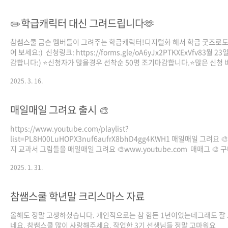
들레 - 🌸 희망의 꽃말 벚꽃 ✂️ "싸인펜 안 나와요~" "종이 다시 주세요~"에
방! 디지털 색칠로 번짐 걱정 NO! **깔끔하게 완성하는 모두가 행복한 미술
✏️학급캐릭터 대신 그려드립니다🫶
💻 1초 만에 준비 끝! 지금 바로 '아트봉봉스쿨'에서 시작하세요! 🆓 서울시
학교..
참쌤스쿨 금손 멤버들이 그려주는 학급캐릭터!디지털화 해서 학급 굿즈로도
어 보세요:) 신청링크: https://forms.gle/oA6yJx2PTKXExVfv83월 23
감합니다:) ⭐️신청자가 많을경우 선착순 50명 조기마감합니다.⭐️많은 신청 
니다.
2025. 3. 16.
매일매일 그려요 출시 🎨
https://www.youtube.com/playlist?
list=PL8H00LuHOPX3nuf6aufrX8bhD4gg4KWH1 매일매일 그려요 
지 교과서 그림들을 매일매일 그려요 🎨www.youtube.com 매매그 🎨 
기👇🏻👇🏻👇🏻👇🏻👇🏻👇🏻https://i-screammall.co.kr/goods/detail/114824
2025. 1. 31.
infDispCtgNoGbCd=undefined&infDispCtgNo=
참쌤스쿨 학년말 크리스마스 자료
올해도 정말 고생하셨습니다. 개인적으로는 참 힘든 1년이었는데그래도 잘
네요. 참쌤스쿨 많이 사랑해주세요. 작업한 3기 선생님들 정말 고마워요