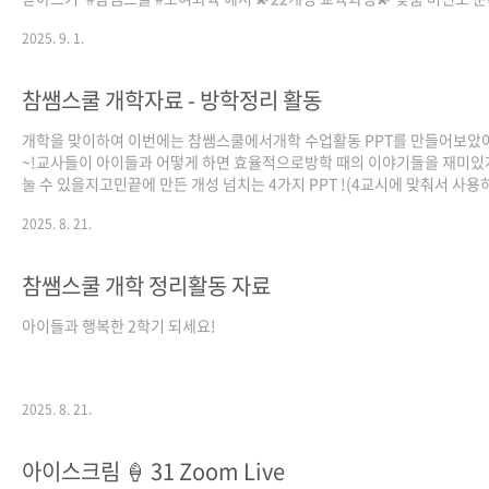
어요💚 ✏ 단원별로 한 급수씩! ✏ 헷갈리는 3~4학년 기초다지기 맞춤법은 
2025. 9. 1.
더 복습! ✏ 완전체 Full set 제공! 급수표, 따라쓰기, 연습 시험지, 본 시험
연습지까지! ✏ 인쇄해서 받아쓰기 공책으로도 활용할 수 있어요😃 글꼴: 
육모두 🌈 다운로드는 아래 링크에서! 🌈
참쌤스쿨 개학자료 - 방학정리 활동
https://drive.google.com/drive/folders/1kOZ1wfXEaElOBP7rgxP
usp=sharing💚제작..
개학을 맞이하여 이번에는 참쌤스쿨에서개학 수업활동 PPT를 만들어보았
~!교사들이 아이들과 어떻게 하면 효율적으로방학 때의 이야기들을 재미있
눌 수 있을지고민끝에 만든 개성 넘치는 4가지 PPT !(4교시에 맞춰서 사용
굿굿!!) 1. 방학 때 뭐 했게?②(방학 때 뭐 했게?①은 여름방학 후 2학기 
2025. 8. 21.
로 올라와 있어요.^^) 첫번재는 참쌤스쿨의 귀요미경남 곤양초 김보미 선
서 만든[방학 때 뭐 했게?] PPT 입니다!방학 때 있었던 일을 활용하여,포스
하나로!!간단하면서도 역동적인 놀이활동을 할 수 있어요~~ 2. 겨울방학 
참쌤스쿨 개학 정리활동 자료
활동 2번째는 참쌤스쿨의 미녀교사 정왕초 유명선 선생님의 [겨울방학 마무
동] 입니다!색연필 느낌..
아이들과 행복한 2학기 되세요!
2025. 8. 21.
아이스크림 🍦 31 Zoom Live