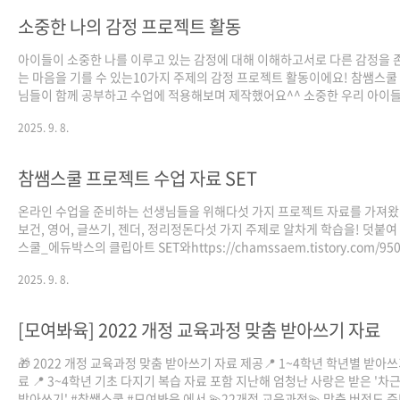
작 * 최영인강동호 박정원 김지원 강현승이주영 남궁주혜 강세라 양현모 바쁜
소중한 나의 감정 프로젝트 활동
월, 콘텐츠 제작하느라 고생 많았어요:)
아이들이 소중한 나를 이루고 있는 감정에 대해 이해하고서로 다른 감정을 
는 마음을 기를 수 있는10가지 주제의 감정 프로젝트 활동이에요! 참쌤스쿨
님들이 함께 공부하고 수업에 적용해보며 제작했어요^^ 소중한 우리 아이들
정을 돌아보는 시간이 만들어지길 바라요. * 제작 최영인최유라 서휘경 정소
2025. 9. 8.
진주 박숙현 장창윤 김세령김보미 배준호 한지현 하지수 노유정 박채현
참쌤스쿨 프로젝트 수업 자료 SET
온라인 수업을 준비하는 선생님들을 위해다섯 가지 프로젝트 자료를 가져왔
보건, 영어, 글쓰기, 젠더, 정리정돈다섯 가지 주제로 알차게 학습을! 덧붙여
스쿨_에듀박스의 클립아트 SET와https://chamssaem.tistory.com/95
스쿨_아티버셜의 미술 자료까지!https://chamssaem.tistory.com/949
2025. 9. 8.
님들에게 조금이나마 도움이 되었으면 좋겠습니다. 자료 용량이 커서 구글 
이브로 첨부해요. ↓↓↓↓ 다운은 여기
↓↓↓↓https://drive.google.com/drive/u/1/folders/1QUL93_R
[모여봐육] 2022 개정 교육과정 맞춤 받아쓰기 자료
🎁 2022 개정 교육과정 맞춤 받아쓰기 자료 제공📍 1~4학년 학년별 받아쓰
료 📍 3~4학년 기초 다지기 복습 자료 포함 지난해 엄청난 사랑은 받은 '차
받아쓰기' #참쌤스쿨 #모여봐육 에서 💫22개정 교육과정💫 맞춤 버전도 