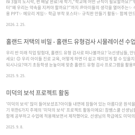
🍱 3월의 도시락, 편 배달 완료!새 학기,“학교에 어떤 규칙이 필요할까요?”
터“왜 우리는 약속을 지켜야 할까요?”까지 💭아이들의 생각을 열어주는✨ 
용 PPT✨ 메모리 게임✨ 학급 부착 포스터✨ 규칙판 만들기 활동✨ 함께 만
규칙 책✨ 약속을 지켜송 🎵한 번에 활용할 수 있는올인원 계기교육 패키지
2026. 2. 25.
다!📌 도란도란 이야기 나누고📌 시기별의 의미를 담고📌 락! 즐겁게 배우
꾸러미학급에 바로 적용할 수 있도록매달 업데이트되는 실속 자료로 준비
🙌좋은 교실은 우연히 만들어지지 않아요.우리가 매일 지키는 작은 약속이
분위기를 만듭니다 🌱3월 학급 운영,아이들과 함께 “우리 반 약속”을 세워
💛참쌤스쿨 7기 선생님들이 여러분의 시작을 응원해요 🩵 ⬇️ 자료 다운로..
우리 반 미래 직업 탐험대, 홀랜드 유형 검사로 떠나볼까요? 🚀선생님들, 
세요! 😊 우리 아이들 진로 교육, 어떻게 하면 더 쉽고 재미있게 할 수 있을지
되시나요?여기 초등학생 눈높이에 맞춘 홀랜드 유형 검사 프로그램을 활용
시다. * 초등학교 4~6학년 친구들을 대상으로 한 2차시 진로 교육 프로그램*
2025. 9. 25.
딱한 검사가 아니라, 아이들이 직접 참여하는 느낌을 주는 영상형 시뮬레이
로 구성* 아이들이 신나는 게임을 하듯, 자연스럽게 자신의 흥미 유형을 찾을
있습니다. 수업 지도안, PPT, 활동지 등 모든 자료를 완벽하게 제공해 드려
미덕의 보석 프로젝트 활동
요.PPT의 슬라이드 노트에 상세한 설명을 추가해서, 수업 준비를 훨씬 쉽게 
있도록 만들었어요.아이들의 흥미와 참여를 이끌어낼 수 있는 재미있는 시..
'미덕의 보석' 많이 들어보셨죠?아이들 내면에 잠들어 있는 아름다운 원석을
기 위한6가지 주제의 '미덕의 보석' 프로젝트 활동이에요! 참쌤스쿨 선생님
함께 공부하고 수업에 적용해보면서 제작했어요. 선생님의 학급에도 미덕의
이 깨어나길 바라요! * 곧 10주제 분량의 감정 교육 콘텐츠도 업로드할 계
2025. 9. 8.
요미덕 콘텐츠와 함께 사용하시면 좋을 것 같아요. * 미덕카드는 한국버츄
트, 초등인성교육연구회 덕목을 참고했습니다.http://www.virtues.or.kr/ 