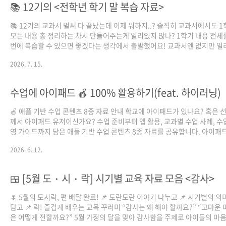
📚 12기의 <전학년 학기 말 복습 자료>
📚 12기의 교과서 벌써 다 끝났는데 이제 뭐하지..? 솔직히 교과서에서도 
모든 내용 총 정리하는 차시 만들어주는게 일리있지 않나? 1학기 내용 전체
번에 복습할 수 있으면 좋겠다는 생각에서 출발했어요! 교과서엔 없지만 일
는 것들! 참쌤스쿨 12기, 일리(12)가 만든 학기말 복습자료입니다. 📝 1학
2026. 7. 15.
6학년까지 ✏️ 중요 내용만 쏙쏙 뽑아 📄 학습지 · PPT · 교사용 답안지까지 
학년 국어·수학 3-4학년 국어·수학 5-6학년 국어·수학·사회·과학 우리 반
학기, 잘 배웠을까요? 학기말 정리, 일리있게 정리해 보세요! ⬇️ 다운로드는
수업에 아이패드 🍎 100% 활용하기(feat. 하이러닝)
스쿨 블로그에
서!https://drive.google.com/drive/folders/13nfCkB3hSQtzc4XBfCv
🍎 애플 기반 수업 콘텐츠 8종 자료 안내 학교에 아이패드가 있나요? 혹은 
께서 아이패드 유저이신가요? 수업 준비부터 앱 활용, 교과별 수업 사례, 수
영 가이드까지 담은 애플 기반 수업 콘텐츠 8종 자료를 공유합니다. 아이패드
용이 처음에는 어렵게 느껴질 수 있지만, 기본 설정과 앱 활용 방법을 익히면
2026. 6. 12.
이 기록하고, 만들고, 나누는 수업으로 확장할 수 있습니다. 💙 제공 자료 -A
축 및 활용 Apple School Manager 신청, 기기 관리, 계정 생성, 콘텐츠 배
름 안내 -아이패드 기본 앱 사용법 아이패드 첫 설정, 기본 조작, 제어 센터, 
🍱 [5월 도・시・락] 시기별 교육 자료 모음 <감사>
앱 활용 방법 안내 -아이패드 기반 교육 앱 50선 수업에 바로 연결할 수 있는 
능과 활용 포인트 정리 - 초등 ..
🌷 5월의 도시락, 편 배달 완료! 📌 도란도란 이야기 나누고 📌 시기별의 의
담고 📌 락! 즐겁게 배우는 교육 꾸러미 “감사는 왜 해야 할까요?” “고마운 
은 어떻게 전할까요?” 5월 가정의 달을 맞아 감사함을 주제로 아이들의 마음