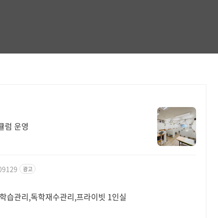
큘럼 운영
709129
광고
집중학습관리,독학재수관리,프라이빗 1인실