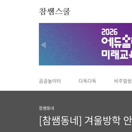
본문 바로가기
참쌤스쿨
◀
곰곰놀이터
다독다독
비주얼씽
참쌤동네
[참쌤동네] 겨울방학 