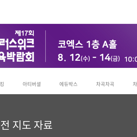
킹
아티버셜
에듀박스
차곡차곡
안전 지도 자료