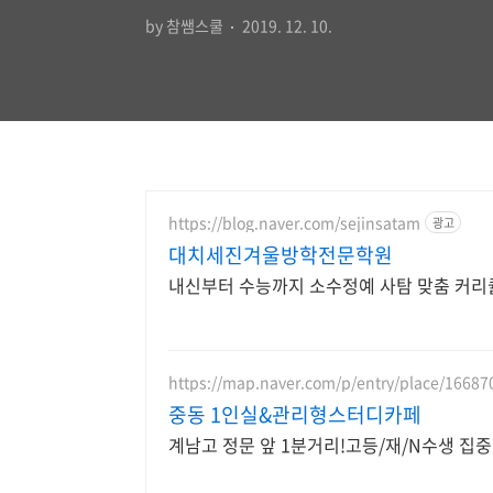
by 참쌤스쿨
2019. 12. 10.
https://blog.naver.com/sejinsatam
광고
대치세진겨울방학전문학원
내신부터 수능까지 소수정예 사탐 맞춤 커리
https://map.naver.com/p/entry/place/1668
중동 1인실&관리형스터디카페
계남고 정문 앞 1분거리!고등/재/N수생 