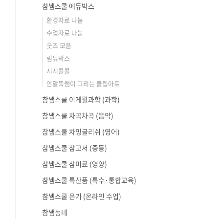
참쌤스쿨 에듀박스
환경자료 나눔
수업자료 나눔
굿즈 모음
림듀박스
시시콜콜
안말뚝쌤이 그리는 클립아트
참쌤스쿨 이게뭘과학 (과학)
참쌤스쿨 차곡차곡 (음악)
참쌤스쿨 차밍글리쉬 (영어)
참쌤스쿨 참고서 (중등)
참쌤스쿨 참미료 (영양)
참쌤스쿨 특산품 (특수·통합교육)
참쌤스쿨 온기 (온라인 수업)
참쌤동네