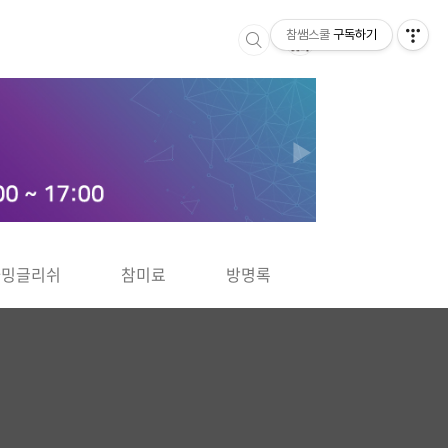
참쌤스쿨
구독하기
▶
차밍글리쉬
참미료
방명록
사바사바