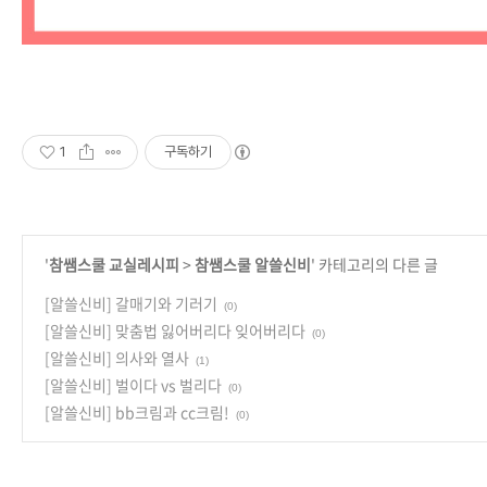
1
구독하기
'
참쌤스쿨 교실레시피
>
참쌤스쿨 알쓸신비
' 카테고리의 다른 글
[알쓸신비] 갈매기와 기러기
(0)
[알쓸신비] 맞춤법 잃어버리다 잊어버리다
(0)
[알쓸신비] 의사와 열사
(1)
[알쓸신비] 벌이다 vs 벌리다
(0)
[알쓸신비] bb크림과 cc크림!
(0)