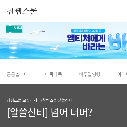
본문 바로가기
참쌤스쿨
◀
곰곰놀이터
다독다독
비주얼씽킹
아티
참쌤스쿨 교실레시피/참쌤스쿨 알쓸신비
[알쓸신비] 넘어 너머?