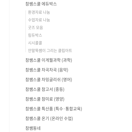
참쌤스쿨 에듀박스
환경자료 나눔
수업자료 나눔
굿즈 모음
림듀박스
시시콜콜
안말뚝쌤이 그리는 클립아트
참쌤스쿨 이게뭘과학 (과학)
참쌤스쿨 차곡차곡 (음악)
참쌤스쿨 차밍글리쉬 (영어)
참쌤스쿨 참고서 (중등)
참쌤스쿨 참미료 (영양)
참쌤스쿨 특산품 (특수·통합교육)
참쌤스쿨 온기 (온라인 수업)
참쌤동네