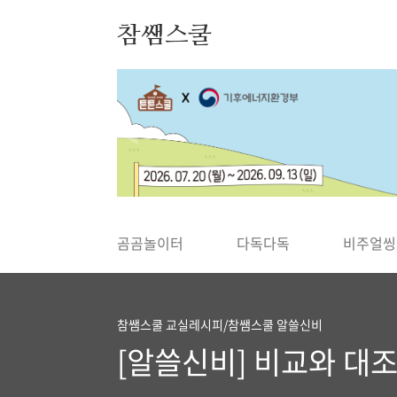
본문 바로가기
참쌤스쿨
◀
곰곰놀이터
다독다독
비주얼씽
참쌤스쿨 교실레시피/참쌤스쿨 알쓸신비
[알쓸신비] 비교와 대