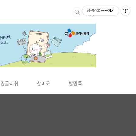
참쌤스쿨
구독하기
▶
차밍글리쉬
참미료
방명록
사바사바