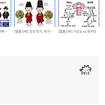
[알쓸신비] 조선시대 관복의 변화
[알쓸신비] 조선 전기, 후기 왕의 복식 차이
[알쓸신비] 기모노 vs 유카타