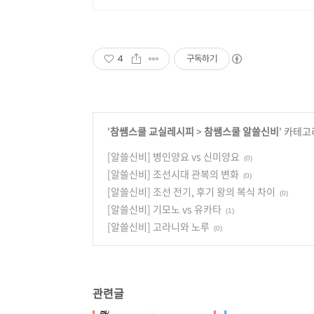
4
구독하기
'
참쌤스쿨 교실레시피
>
참쌤스쿨 알쓸신비
' 카테고
[알쓸신비] 병인양요 vs 신미양요
(0)
[알쓸신비] 조선시대 관복의 변화
(0)
[알쓸신비] 조선 전기, 후기 왕의 복식 차이
(0)
[알쓸신비] 기모노 vs 유카타
(1)
[알쓸신비] 고라니와 노루
(0)
관련글