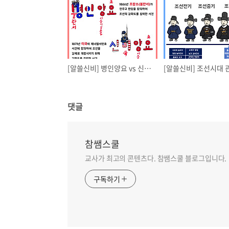
[알쓸신비] 병인양요 vs 신미양요
댓글
참쌤스쿨
교사가 최고의 콘텐츠다. 참쌤스쿨 블로그입니다.
구독하기