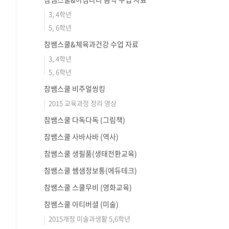
3, 4학년
5, 6학년
참쌤스쿨&체육과건강 수업 자료
3, 4학년
5, 6학년
참쌤스쿨 비주얼씽킹
2015 교육과정 정리 영상
참쌤스쿨 다독다독 (그림책)
참쌤스쿨 사바사바 (역사)
참쌤스쿨 생필품(생태전환교육)
참쌤스쿨 쌤샘정보통(에듀테크)
참쌤스쿨 스쿨무비 (영화교육)
참쌤스쿨 아티버셜 (미술)
2015개정 미술과생활 5,6학년