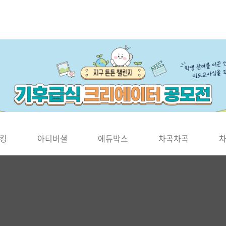
킹
아티버셜
에듀박스
차곡차곡
조