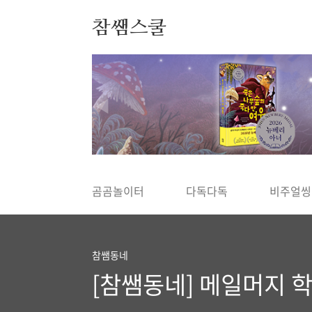
본문 바로가기
참쌤스쿨
◀
곰곰놀이터
다독다독
비주얼씽
참쌤동네
[참쌤동네] 메일머지 