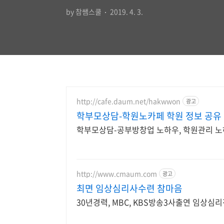
by 참쌤스쿨
2019. 4. 3.
http://cafe.daum.net/hakwwon
광고
학부모상담-학원노카페 학원 정보 공유
학부모상담-공부방창업 노하우, 학원관리 노
http://www.cmaum.com
광고
최면 임상심리사수련 참마음
30년경력, MBC, KBS방송3사출연 임상심