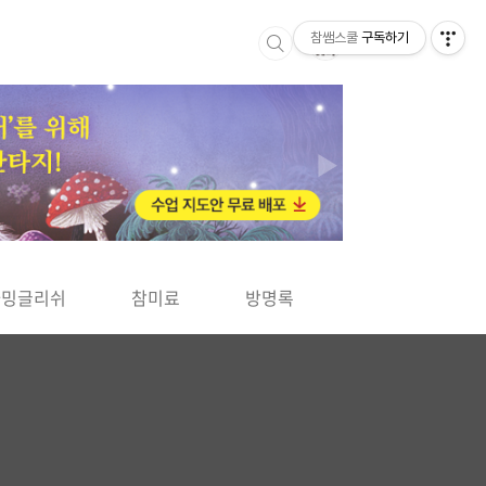
참쌤스쿨
구독하기
▶
차밍글리쉬
참미료
방명록
사바사바