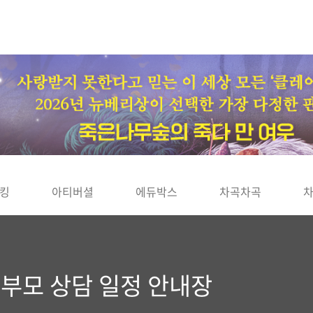
킹
아티버셜
에듀박스
차곡차곡
학부모 상담 일정 안내장