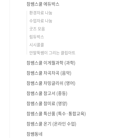
참쌤스쿨 에듀박스
환경자료 나눔
수업자료 나눔
굿즈 모음
림듀박스
시시콜콜
안말뚝쌤이 그리는 클립아트
참쌤스쿨 이게뭘과학 (과학)
참쌤스쿨 차곡차곡 (음악)
참쌤스쿨 차밍글리쉬 (영어)
참쌤스쿨 참고서 (중등)
참쌤스쿨 참미료 (영양)
참쌤스쿨 특산품 (특수·통합교육)
참쌤스쿨 온기 (온라인 수업)
참쌤동네