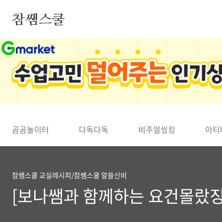
본문 바로가기
참쌤스쿨
◀
곰곰놀이터
다독다독
비주얼씽킹
아티
참쌤스쿨 교실레시피/참쌤스쿨 알쓸신비
[보나쌤과 함께하는 요건몰랐징