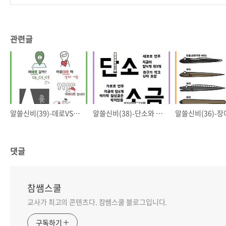
관련글
알쓸신비(39)-데로VS대로
알쓸신비(38)-단소와 소금의 차이
댓글
참쌤스쿨
교사가 최고의 콘텐츠다. 참쌤스쿨 블로그입니다.
구독하기