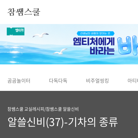
본문 바로가기
참쌤스쿨
◀
곰곰놀이터
다독다독
비주얼씽킹
아티
참쌤스쿨 교실레시피/참쌤스쿨 알쓸신비
알쓸신비(37)-기차의 종류