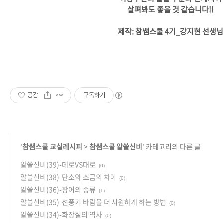
살펴봐도 좋을 것 같습니다!!
제작: 참쌤스쿨 4기_강지현 선생님
공감
구독하기
'
참쌤스쿨 교실레시피
>
참쌤스쿨 알쓸신비
' 카테고리의 다른 글
알쓸신비(39)-데로VS대로
(0)
알쓸신비(38)-단소와 소금의 차이
(0)
알쓸신비(36)-장어의 종류
(1)
알쓸신비(35)-선풍기 바람을 더 시원하게 하는 방법
(0)
알쓸신비(34)-화장실의 역사
(0)