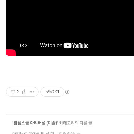
2
구독하기
'
참쌤스쿨 아티버셜 (미술)
' 카테고리의 다른 글
아티버셜 🩷가정의 달 협동 컬러링🩷