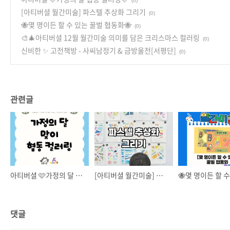
(0)
[아티버셜 월간미술] 파스텔 추상화 그리기
(0)
🐝몇 명이든 할 수 있는 꿀벌 협동화🐝
(0)
🎨🎄아티버셜 12월 월간미술 의미를 담은 크리스마스 컬러링
(0)
신비한 ✨ 고전책방 - 사씨남정기 & 금방울전[서평단]
(0)
관련글
아티버셜 🩷가정의 달 협동 컬러링🩷
[아티버셜 월간미술] 파스텔 추상화 그리기
댓글