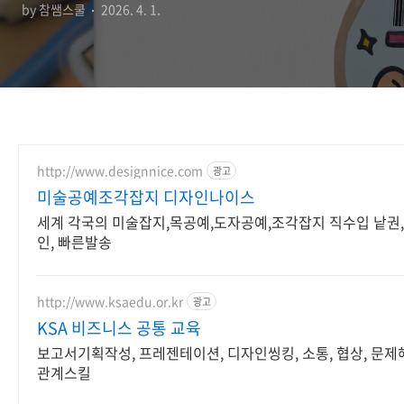
by 참쌤스쿨
2026. 4. 1.
http://www.designnice.com
광고
미술공예조각잡지 디자인나이스
세계 각국의 미술잡지,목공예,도자공예,조각잡지 직수입 낱권
인, 빠른발송
http://www.ksaedu.or.kr
광고
KSA 비즈니스 공통 교육
보고서기획작성, 프레젠테이션, 디자인씽킹, 소통, 협상, 문제
관계스킬