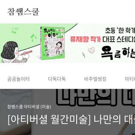
본문 바로가기
참쌤스쿨
◀
곰곰놀이터
다독다독
비주얼씽킹
아티
참쌤스쿨 아티버셜 (미술)
[아티버셜 월간미술] 나만의 