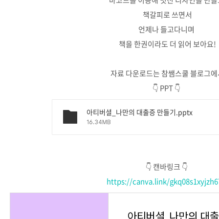
바코드를 이용해 멋진 디자인을 만
책갈피로 쓰면서
언제나 들고다니며
책을 한권이라도 더 읽어 보아요!
자료 다운로드는 참쌤스쿨 블로그에
👇 PPT 👇
아티버셜_나만의 대출증 만들기.pptx
16.34MB
👇 캔바링크 👇
https://canva.link/gkq08s1xyjzh
아티버셜_나만의 대출