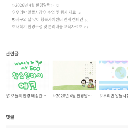
✨2026년 4월 환경달력✨
(0)
🎈우리반 알뜰시장🎈 수업 및 행사 자료
(2)
🌏지구의 날 맞이 행복자치센터 연계 캠페인
(0)
💛새학기 환경구성 및 분리배출 교육자료💛
(1)
관련글
📦 오늘의 환경 배송완료: 왓츠인마이에코_창간호 📦
✨2026년 4월 환경달력✨
댓글