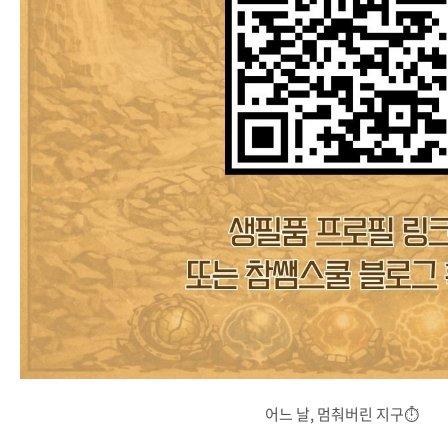
어느 날, 멈춰버린 지구⏱️