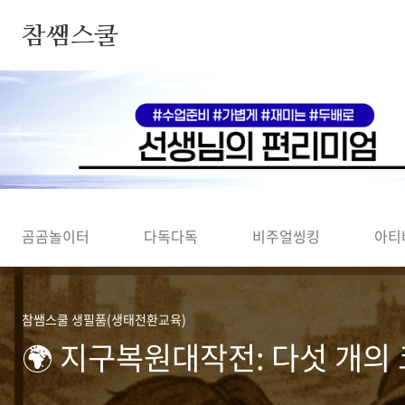
본문 바로가기
참쌤스쿨
◀
곰곰놀이터
다독다독
비주얼씽킹
아티
참쌤스쿨 생필품(생태전환교육)
🌍 지구복원대작전: 다섯 개의