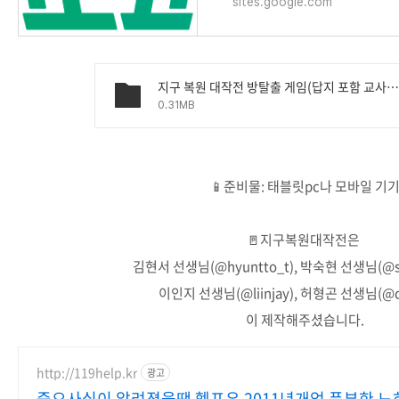
sites.google.com
지구 복원 대작전 방탈출 게임(답지 포함 교사용 가이드).pd
0.31MB
📱준비물: 태블릿pc나 모바일 기
🚪지구복원대작전은
김현서 선생님(@hyuntto_t), 박숙현 선생님(@ss
이인지 선생님(@liinjay), 허형곤 선생님(@da
이 제작해주셨습니다.
http://119help.kr
광고
중요사실이 알려졌을땐 헬프유 2011년개업 풍부한 노