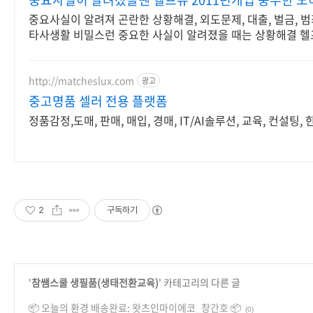
중요사실이 알려져 곤란한 상황해결, 외도문제, 대출, 벌금, 범
타사생활 비밀스런 중요한 사실이 알려졌을 때는 상황해결 헬
결하세요.
http://matcheslux.com
광고
중고명품 셀러 전용 플랫폼
정품감정,도매, 판매, 매입, 경매, IT/AI솔루션, 교육, 컨설팅
2
구독하기
'
참쌤스쿨 생필품(생태전환교육)
' 카테고리의 다른 글
📦 오늘의 환경 배송완료: 왓츠인마이에코_창간호 📦
(0)