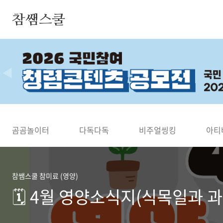
본문 바로가기
참쌤스쿨
◀
곰곰놀이터
다독다독
비주얼씽킹
아티
참쌤스쿨 참미료 (영양)
🗓️ 4월 영양소식지(식목일과 과