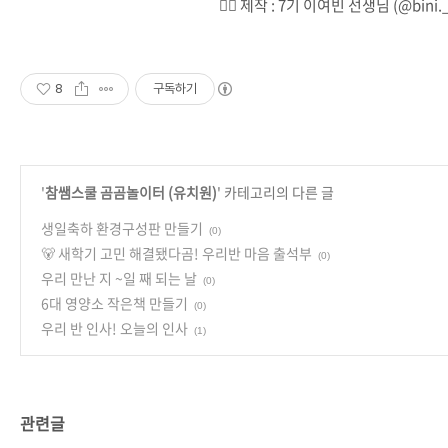
👉🏻 제작 : 7기 이여빈 선생님 (@bini._
8
구독하기
'
참쌤스쿨 곰곰놀이터 (유치원)
' 카테고리의 다른 글
생일축하 환경구성판 만들기
(0)
🐻 새학기 고민 해결됐다곰! 우리반 마음 출석부
(0)
우리 만난 지 ~일 째 되는 날
(0)
6대 영양소 작은책 만들기
(0)
우리 반 인사! 오늘의 인사
(1)
관련글