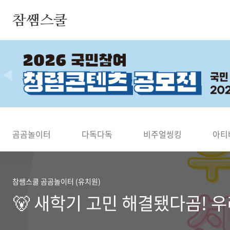
본문 바로가기
참쌤스쿨
◀
곰곰놀이터
다독다독
비주얼씽킹
아티
참쌤스쿨 곰곰놀이터 (유치원)
🐻 새학기 고민 해결됐다곰! 