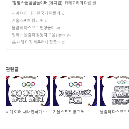
'
참쌤스쿨 곰곰놀이터 (유치원)
' 카테고리의 다른 글
세계 여러 나라 만국기 만들기
(0)
겨울스포츠 빙고 ⛷️
(2)
올림픽 마스코트 인형놀이
(0)
밀라노 올림픽 활동지 모음zip✏️
(0)
🌅 새해 다짐 복주머니 활동✨
(0)
관련글
세계 여러 나라 만국기 만들기
겨울스포츠 빙고 ⛷️