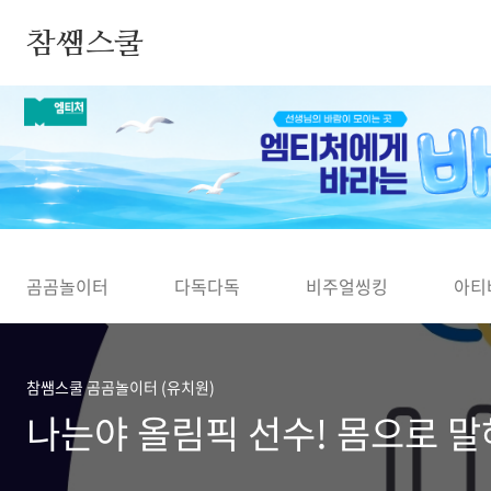
본문 바로가기
참쌤스쿨
◀
곰곰놀이터
다독다독
비주얼씽킹
아티
참쌤스쿨 곰곰놀이터 (유치원)
나는야 올림픽 선수! 몸으로 