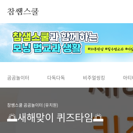
본문 바로가기
참쌤스쿨
◀
곰곰놀이터
다독다독
비주얼씽킹
아티
참쌤스쿨 곰곰놀이터 (유치원)
🌅새해맞이 퀴즈타임🌅