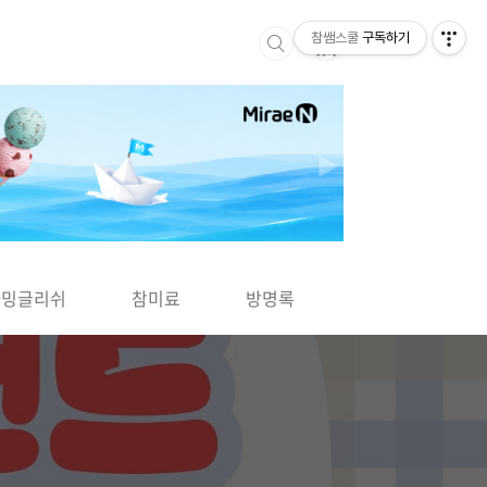
참쌤스쿨
구독하기
▶
차밍글리쉬
참미료
방명록
사바사바