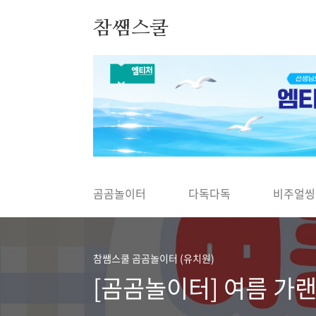
본문 바로가기
참쌤스쿨
◀
곰곰놀이터
다독다독
비주얼씽
참쌤스쿨 곰곰놀이터 (유치원)
[곰곰놀이터] 여름 가