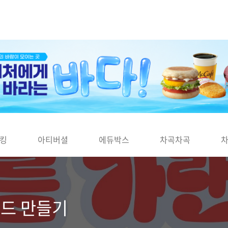
킹
아티버셜
에듀박스
차곡차곡
랜드 만들기