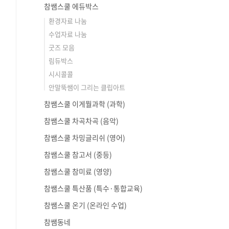
참쌤스쿨 에듀박스
환경자료 나눔
수업자료 나눔
굿즈 모음
림듀박스
시시콜콜
안말뚝쌤이 그리는 클립아트
참쌤스쿨 이게뭘과학 (과학)
참쌤스쿨 차곡차곡 (음악)
참쌤스쿨 차밍글리쉬 (영어)
참쌤스쿨 참고서 (중등)
참쌤스쿨 참미료 (영양)
참쌤스쿨 특산품 (특수·통합교육)
참쌤스쿨 온기 (온라인 수업)
참쌤동네