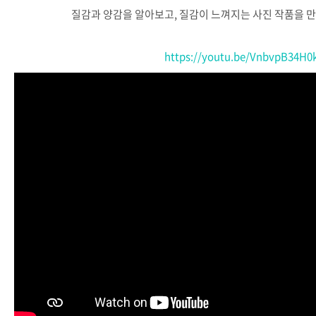
질감과
양감을
알아보고
,
질감이
느껴지는
사진
작품을
만
https://youtu.be/VnbvpB34H0