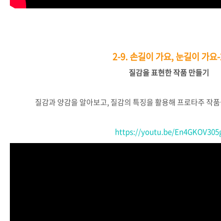
2-9.
손길이 가요, 눈길이 가요-
질감을
표현한
작품
만들기
질감과
양감을
알아보고
,
질감의
특징을
활용해
프로타주
작품
https://youtu.be/En4GKOV305