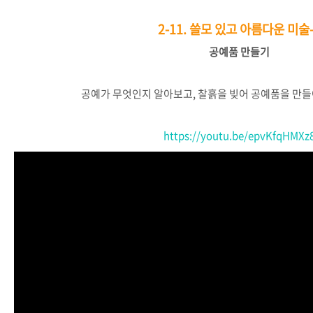
2-11.
쓸모 있고 아름다운 미술-
공예품
만들기
공예가
무엇인지
알아보고
,
찰흙을
빚어
공예품을
만들
https://youtu.be/epvKfqHMXz