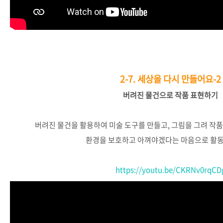
2-7.
세상을 다시 만들어요-2
버려진
물건으로
작품
표현하기
버려진
물건을
활용하여
미술
도구를
만들고
,
그림을
그려
작품
환경을
보호하고
아껴야겠다는
마음으로
활
https://youtu.be/CKRNv0rqCD