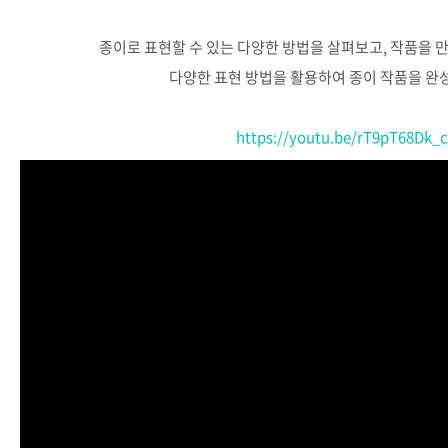
종이로
표현할
수
있는
다양한
방법을
살펴보고
,
작품을
다양한
표현
방법을
활용하여
종이
작품을
완
https://youtu.be/rT9pT68Dk_