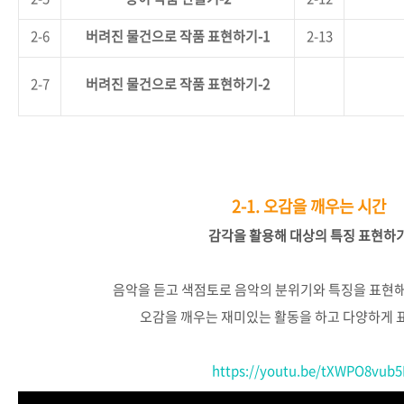
2-6
버려진
물건으로
작품
표현하기
-1
2-13
2-7
버려진
물건으로
작품
표현하기
-2
2-1.
오감을 깨우는 시간
감각을
활용해
대상의
특징
표현하
음악을
듣고
색점토로
음악의
분위기와
특징을
표현
오감을
깨우는
재미있는
활동을
하고
다양하게
https://youtu.be/tXWPO8vub5