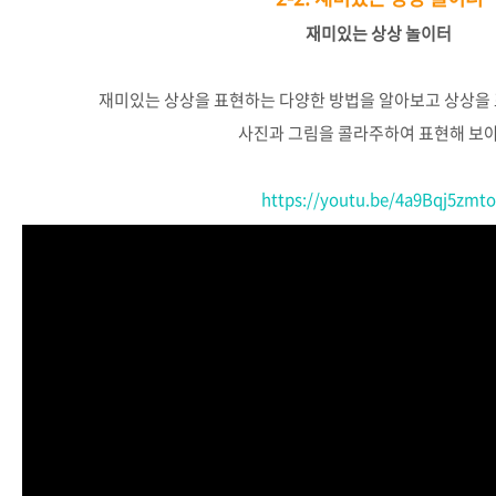
재미있는
상상
놀이터
재미있는
상상을
표현하는
다양한
방법을
알아보고
상상을
사진과
그림을
콜라주하여
표현해
보
https://youtu.be/4a9Bqj5zmt