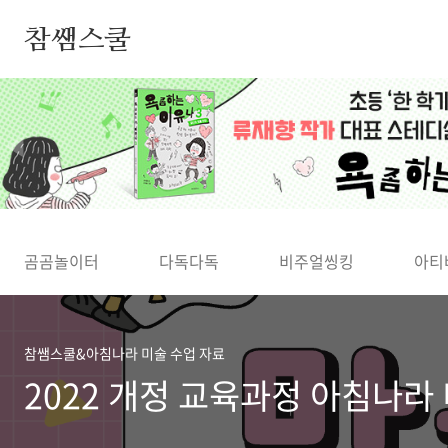
본문 바로가기
참쌤스쿨
◀
곰곰놀이터
다독다독
비주얼씽킹
아티
참쌤스쿨&아침나라 미술 수업 자료
2022 개정 교육과정 아침나라