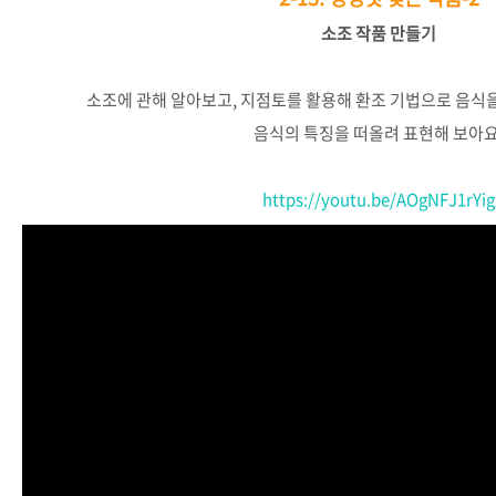
소조
작품
만들기
소조에
관해
알아보고
,
지점토를
활용해
환조
기법으로
음식
음식의
특징을
떠올려
표현해
보아
https://youtu.be/AOgNFJ1rYig