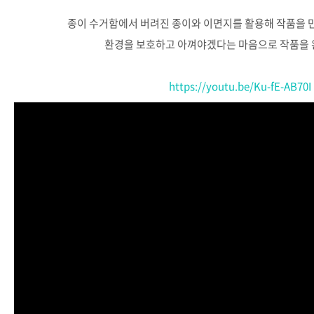
종이
수거함에서
버려진
종이와
이면지
를
활용해
작품을
환경을
보호하고
아껴야겠다는
마음으로
작품을
https://youtu.be/Ku-fE-AB70I