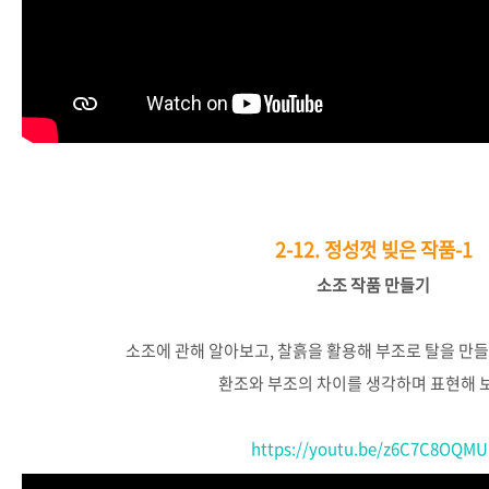
2-12.
정성껏 빚은 작품-1
소조
작품
만들기
소조에
관해
알아보고
,
찰흙을
활용해
부조로
탈을
만들
환조와
부조의
차이를
생각하며
표현해
https://youtu.be/z6C7C8OQMU