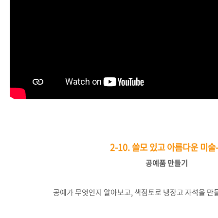
2-10.
쓸모 있고 아름다운 미술-
공예품
만들기
공예가
무엇인지
알아보고
,
색점토로
냉장고
자석을
만