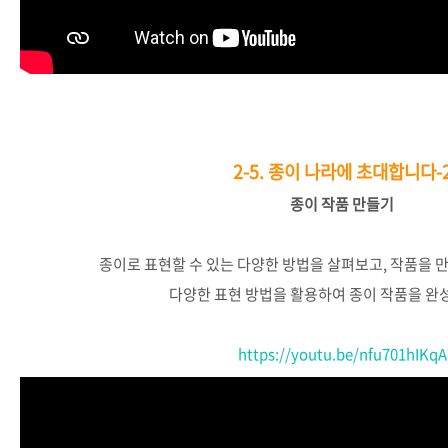
2-5.
종이 나라에 초대합니다-
종이
작품
만들기
종이로
표현할
수
있는
다양한
방법을
살펴보고
,
작품을
다양한
표현
방법을
활용하여
종이
작품을
완
https://youtu.be/nfu701hIKqA