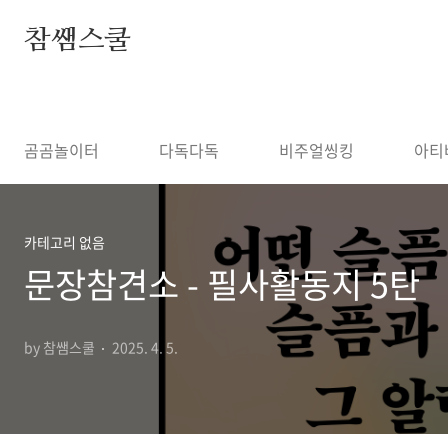
본문 바로가기
참쌤스쿨
◀
곰곰놀이터
다독다독
비주얼씽킹
아티
카테고리 없음
문장참견소 - 필사활동지 5탄
by 참쌤스쿨
2025. 4. 5.