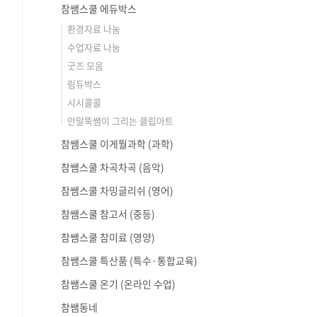
참쌤스쿨 에듀박스
환경자료 나눔
수업자료 나눔
굿즈 모음
림듀박스
시시콜콜
안말뚝쌤이 그리는 클립아트
참쌤스쿨 이게뭘과학 (과학)
참쌤스쿨 차곡차곡 (음악)
참쌤스쿨 차밍글리쉬 (영어)
참쌤스쿨 참고서 (중등)
참쌤스쿨 참미료 (영양)
참쌤스쿨 특산품 (특수·통합교육)
참쌤스쿨 온기 (온라인 수업)
참쌤동네