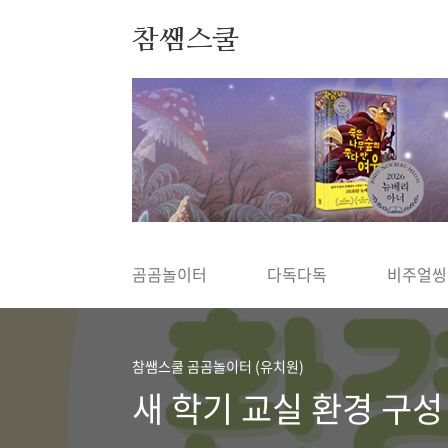
본문 바로가기
참쌤스쿨
◀
곰곰놀이터
다독다독
비주얼씽
참쌤스쿨 곰곰놀이터 (유치원)
새 학기 교실 환경 구성