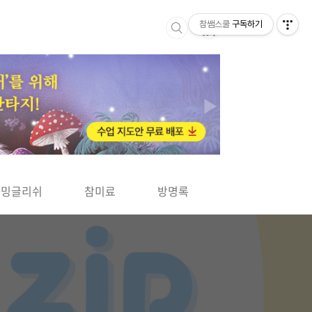
참쌤스쿨
구독하기
▶
차밍글리쉬
참미료
방명록
사바사바