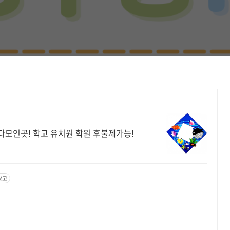
다모인곳! 학교 유치원 학원 후불제가능!
광고