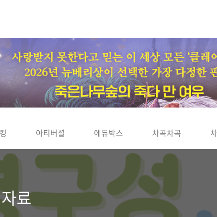
킹
아티버셜
에듀박스
차곡차곡
 자료