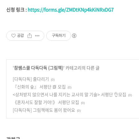
신청 링크 :
https://forms.gle/ZMDtKNp4kKiNRxDG7
공감
구독하기
'
참쌤스쿨 다독다독 (그림책)
' 카테고리의 다른 글
[다독다독] 줄다리기
(0)
『신화의 숲』 서평단 📗 모집
(0)
<상처받지 않으면서 나를 지키는 교사의 말 기술> 서평단 👌모집
(0)
《혼자서도 잘할 거야!》 서평단 모집
(0)
[다독다독] 그림책에도 봄이 왔어요
(0)