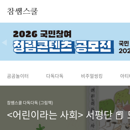
본문 바로가기
참쌤스쿨
◀
곰곰놀이터
다독다독
비주얼씽킹
아티
참쌤스쿨 다독다독 (그림책)
<어린이라는 사회> 서평단 📕