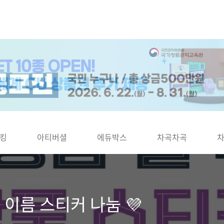
킹
아티버셜
에듀박스
차곡차곡
 이름 스티커 나눔 💜