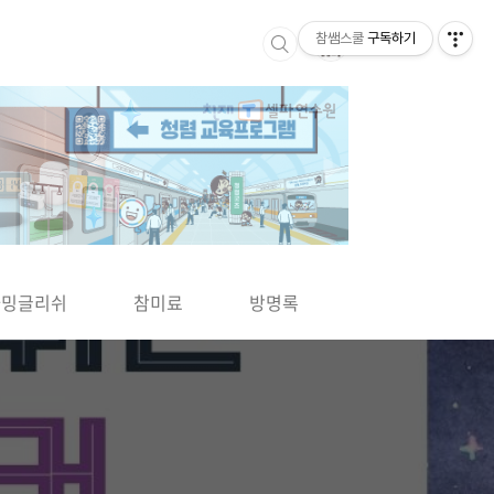
참쌤스쿨
구독하기
▶
차밍글리쉬
참미료
방명록
사바사바