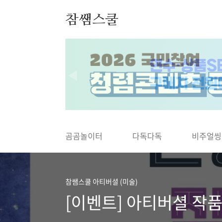
본문 바로가기
참쌤스쿨
◀
곰곰놀이터
다독다독
비주얼씽
참쌤스쿨 아티버셜 (미술)
[이벤트] 아티버셜 작품