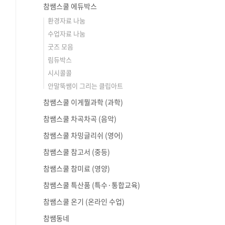
참쌤스쿨 에듀박스
환경자료 나눔
수업자료 나눔
굿즈 모음
림듀박스
시시콜콜
안말뚝쌤이 그리는 클립아트
참쌤스쿨 이게뭘과학 (과학)
참쌤스쿨 차곡차곡 (음악)
참쌤스쿨 차밍글리쉬 (영어)
참쌤스쿨 참고서 (중등)
참쌤스쿨 참미료 (영양)
참쌤스쿨 특산품 (특수·통합교육)
참쌤스쿨 온기 (온라인 수업)
참쌤동네