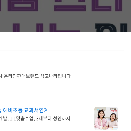
성사 온라인판매브랜드 석고나라입니다
술 예비초등 교과서연계
발, 1:1맞춤수업, 3세부터 성인까지