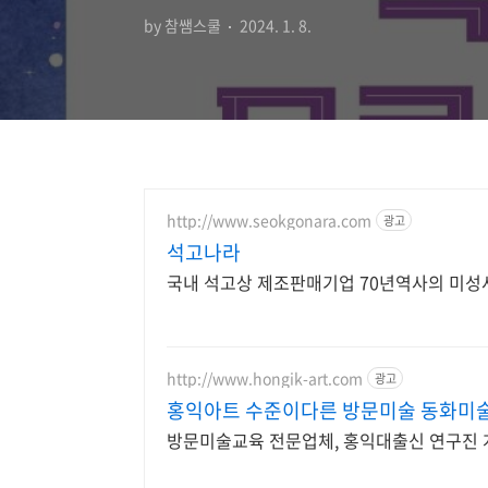
by 참쌤스쿨
2024. 1. 8.
http://www.seokgonara.com
광고
석고나라
국내 석고상 제조판매기업 70년역사의 미
http://www.hongik-art.com
광고
홍익아트 수준이다른 방문미술 동화미
방문미술교육 전문업체, 홍익대출신 연구진 개