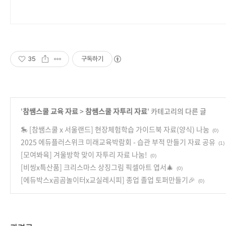
35
구독하기
'
참쌤스쿨 교육 자료
>
참쌤스쿨 자투리 자료
' 카테고리의 다른 글
🎠 [참쌤스쿨 x 서울랜드] 현장체험학습 가이드북 자료(양식) 나눔
(0)
2025 에듀플러스위크 미래교육박람회 - 습관 부적 만들기 자료 공유
(1)
[모여봐육] 겨울방학 맞이 자투리 자료 나눔!
(0)
[비씽x특산품] 크리스마스 상징그림 픽셀아트 엽서🎄
(0)
[에듀박스x곰곰놀이터x교실레시피] 종업 졸업 토퍼만들기🎉
(0)