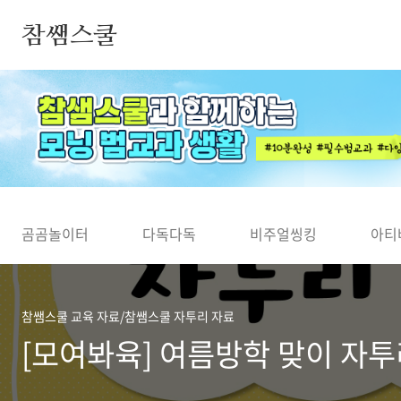
본문 바로가기
참쌤스쿨
◀
곰곰놀이터
다독다독
비주얼씽킹
아티
참쌤스쿨 교육 자료/참쌤스쿨 자투리 자료
[모여봐육] 여름방학 맞이 자투