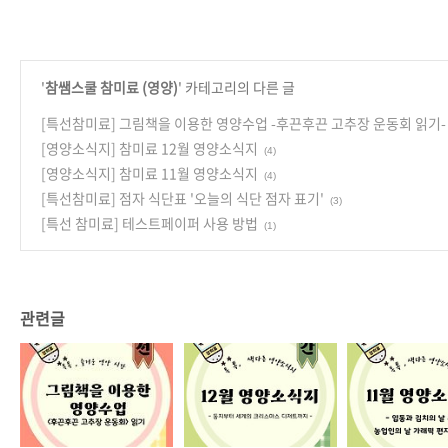
'
참쌤스쿨 참미료 (영양)
' 카테고리의 다른 글
[특선참미료] 그림책을 이용한 영양수업 -후끈후끈 고추장 운동회 읽기-
[영양소식지] 참미료 12월 영양소식지
(4)
[영양소식지] 참미료 11월 영양소식지
(4)
[특선참미료] 점자 식단표 '오늘의 식단 점자 표기'
(3)
[특선 참미료] 테스트페이퍼 사용 방법
(1)
관련글