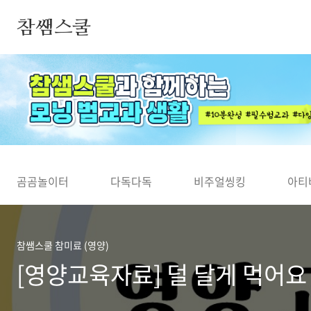
본문 바로가기
참쌤스쿨
◀
곰곰놀이터
다독다독
비주얼씽킹
아티
참쌤스쿨 참미료 (영양)
[영양교육자료] 덜 달게 먹어요