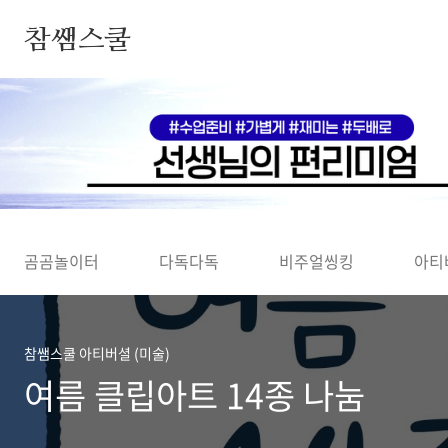
본문 바로가기
참쌤스쿨
◀
곰곰놀이터
다독다독
비주얼씽킹
아티
참쌤스쿨 아티버셜 (미술)
여름 클립아트 14종 나눔