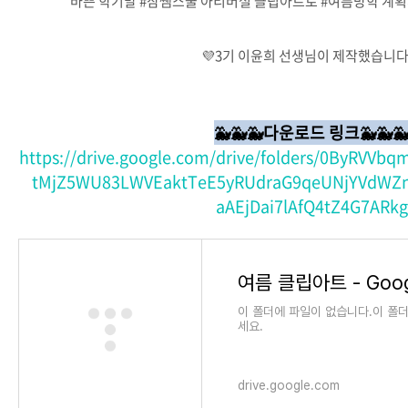
바쁜 학기말 #참쌤스쿨 아티버셜 클립아트로 #여름방학 계획
💜3기 이윤희 선생님이 제작했습니다
🐳🐳🐳다운로드 링크
🐳🐳
https://drive.google.com/drive/folders/0ByRV
tMjZ5WU83LWVEaktTeE5yRUdraG9qeUNjYVdWZn
aAEjDai7lAfQ4tZ4G7ARkg
여름 클립아트 - Googl
이 폴더에 파일이 없습니다.이 폴
세요.
drive.google.com