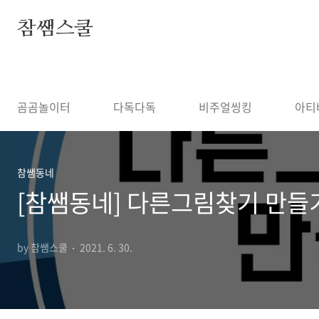
본문 바로가기
참쌤스쿨
◀
곰곰놀이터
다독다독
비주얼씽킹
아티
참쌤동네
[참쌤동네] 다른그림찾기 만들
by 참쌤스쿨
2021. 6. 30.