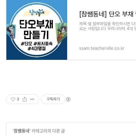
[참쌤동네] 단오 부채
제목 옆 첨부파일을 확인하시면 다
요는 사랑입니다 우리나라의 4대 
나라 4대 명절은 설날, 한식, 단오
ssam.teacherville.co.kr
3
구독하기
'
참쌤동네
' 카테고리의 다른 글