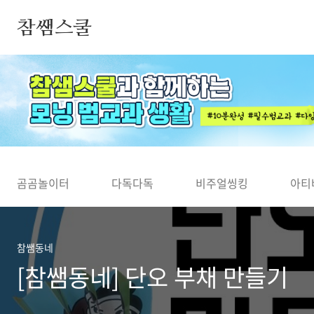
본문 바로가기
참쌤스쿨
◀
곰곰놀이터
다독다독
비주얼씽킹
아티
참쌤동네
[참쌤동네] 단오 부채 만들기